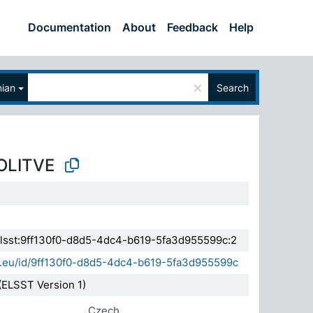
Documentation
About
Feedback
Help
×
nian
Search
OLITVE
.elsst:9ff130f0-d8d5-4dc4-b619-5fa3d955599c:2
da.eu/id/9ff130f0-d8d5-4dc4-b619-5fa3d955599c
(ELSST Version 1)
Czech