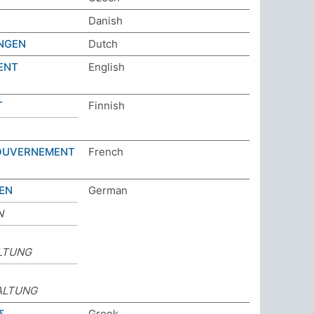
Danish
INGEN
Dutch
ENT
English
T
Finnish
GOUVERNEMENT
French
EN
German
N
LTUNG
ALTUNG
Σ
Greek