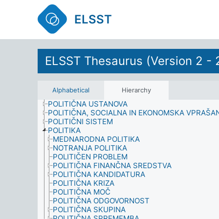
ORGANIZACIJA
OSEBNOST
ELSST
PEVEC
PODATKI
PODJETJE
PODNAJEMNIK
ELSST Thesaurus (Version 2 - 
PODNEBJE
PODNEBNI PAS
PODOBA
POGODBA IN SPORAZUM
Alphabetical
Hierarchy
POLITIČNA AKCIJA
POLITIČNA USTANOVA
POLITIČNA, SOCIALNA IN EKONOMSKA VPRAŠA
POLITIČNI SISTEM
POLITIKA
MEDNARODNA POLITIKA
NOTRANJA POLITIKA
POLITIČEN PROBLEM
POLITIČNA FINANČNA SREDSTVA
POLITIČNA KANDIDATURA
POLITIČNA KRIZA
POLITIČNA MOČ
POLITIČNA ODGOVORNOST
POLITIČNA SKUPINA
POLITIČNA SPREMEMBA