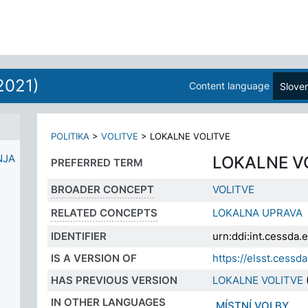
2021)
Content language
Slove
POLITIKA
>
VOLITVE
>
LOKALNE VOLITVE
NJA
LOKALNE V
PREFERRED TERM
BROADER CONCEPT
VOLITVE
RELATED CONCEPTS
LOKALNA UPRAVA
IDENTIFIER
urn:ddi:int.cessda
IS A VERSION OF
https://elsst.cess
HAS PREVIOUS VERSION
LOKALNE VOLITVE
IN OTHER LANGUAGES
MÍSTNÍ VOLBY