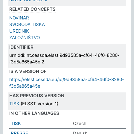
RELATED CONCEPTS
NOVINAR
SVOBODA TISKA
UREDNIK
ZALOŽNIŠTVO
IDENTIFIER
urn:ddi:int.cessda.elsst:9d93585a-cf64-46f0-8280-
f3d5a865a45e:2
IS A VERSION OF
https://elsst.cessda.eu/id/9d93585a-cf64-46f0-8280-
f3d5a865a45e
HAS PREVIOUS VERSION
TISK
(ELSST Version 1)
IN OTHER LANGUAGES
TISK
Czech
PRESSE
Danish