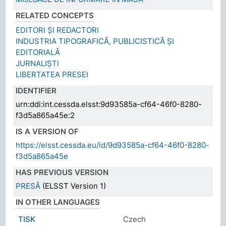
RELATED CONCEPTS
EDITORI ȘI REDACTORI
INDUSTRIA TIPOGRAFICĂ, PUBLICISTICĂ ȘI
EDITORIALĂ
JURNALIȘTI
LIBERTATEA PRESEI
IDENTIFIER
urn:ddi:int.cessda.elsst:9d93585a-cf64-46f0-8280-
f3d5a865a45e:2
IS A VERSION OF
https://elsst.cessda.eu/id/9d93585a-cf64-46f0-8280-
f3d5a865a45e
HAS PREVIOUS VERSION
PRESĂ
(ELSST Version 1)
IN OTHER LANGUAGES
TISK
Czech