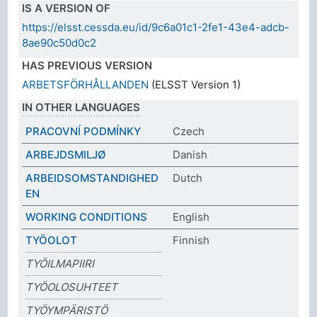
IS A VERSION OF
https://elsst.cessda.eu/id/9c6a01c1-2fe1-43e4-adcb-
8ae90c50d0c2
HAS PREVIOUS VERSION
ARBETSFÖRHÅLLANDEN
(ELSST Version 1)
IN OTHER LANGUAGES
PRACOVNÍ PODMÍNKY
Czech
ARBEJDSMILJØ
Danish
ARBEIDSOMSTANDIGHED
Dutch
EN
WORKING CONDITIONS
English
TYÖOLOT
Finnish
TYÖILMAPIIRI
TYÖOLOSUHTEET
TYÖYMPÄRISTÖ