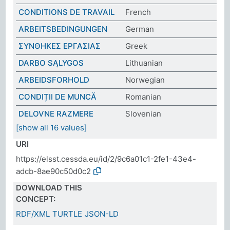
CONDITIONS DE TRAVAIL
French
ARBEITSBEDINGUNGEN
German
ΣΥΝΘΗΚΕΣ ΕΡΓΑΣΙΑΣ
Greek
DARBO SĄLYGOS
Lithuanian
ARBEIDSFORHOLD
Norwegian
CONDIȚII DE MUNCĂ
Romanian
DELOVNE RAZMERE
Slovenian
[show all 16 values]
URI
https://elsst.cessda.eu/id/2/9c6a01c1-2fe1-43e4-
adcb-8ae90c50d0c2
DOWNLOAD THIS
CONCEPT:
RDF/XML
TURTLE
JSON-LD