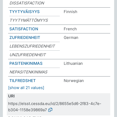
DISSATISFACTION
TYYTYVÄISYYS
Finnish
TYYTYMÄTTÖMYYS
SATISFACTION
French
ZUFRIEDENHEIT
German
LEBENSZUFRIEDENHEIT
UNZUFRIEDENHEIT
PASITENKINIMAS
Lithuanian
NEPASITENKINIMAS
TILFREDSHET
Norwegian
[show all 21 values]
URI
https://elsst.cessda.eu/id/2/8655e5d6-2f83-4c7e-
b304-1158e39869a7