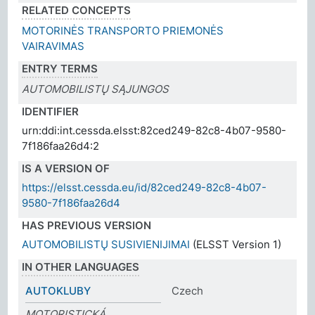
RELATED CONCEPTS
MOTORINĖS TRANSPORTO PRIEMONĖS
VAIRAVIMAS
ENTRY TERMS
AUTOMOBILISTŲ SĄJUNGOS
IDENTIFIER
urn:ddi:int.cessda.elsst:82ced249-82c8-4b07-9580-
7f186faa26d4:2
IS A VERSION OF
https://elsst.cessda.eu/id/82ced249-82c8-4b07-
9580-7f186faa26d4
HAS PREVIOUS VERSION
AUTOMOBILISTŲ SUSIVIENIJIMAI
(ELSST Version 1)
IN OTHER LANGUAGES
AUTOKLUBY
Czech
MOTORISTICKÁ