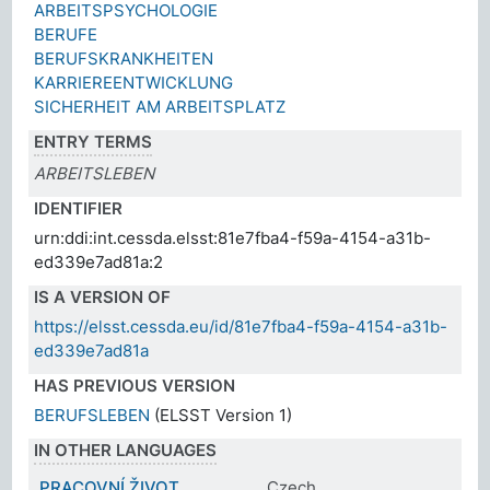
ARBEITSPSYCHOLOGIE
BERUFE
BERUFSKRANKHEITEN
KARRIEREENTWICKLUNG
SICHERHEIT AM ARBEITSPLATZ
ENTRY TERMS
ARBEITSLEBEN
IDENTIFIER
urn:ddi:int.cessda.elsst:81e7fba4-f59a-4154-a31b-
ed339e7ad81a:2
IS A VERSION OF
https://elsst.cessda.eu/id/81e7fba4-f59a-4154-a31b-
ed339e7ad81a
HAS PREVIOUS VERSION
BERUFSLEBEN
(ELSST Version 1)
IN OTHER LANGUAGES
PRACOVNÍ ŽIVOT
Czech