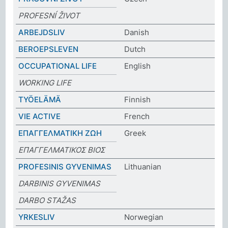
PROFESNÍ ŽIVOT
ARBEJDSLIV
Danish
BEROEPSLEVEN
Dutch
OCCUPATIONAL LIFE
English
WORKING LIFE
TYÖELÄMÄ
Finnish
VIE ACTIVE
French
ΕΠΑΓΓΕΛΜΑΤΙΚΗ ΖΩΗ
Greek
ΕΠΑΓΓΕΛΜΑΤΙΚΟΣ ΒΙΟΣ
PROFESINIS GYVENIMAS
Lithuanian
DARBINIS GYVENIMAS
DARBO STAŽAS
YRKESLIV
Norwegian