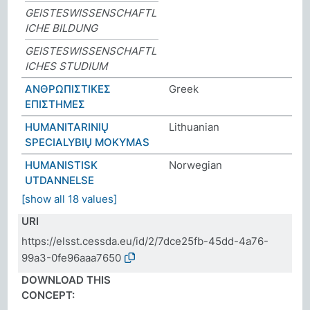
GEISTESWISSENSCHAFTL
ICHE BILDUNG
GEISTESWISSENSCHAFTL
ICHES STUDIUM
ΑΝΘΡΩΠΙΣΤΙΚΕΣ
Greek
ΕΠΙΣΤΗΜΕΣ
HUMANITARINIŲ
Lithuanian
SPECIALYBIŲ MOKYMAS
HUMANISTISK
Norwegian
UTDANNELSE
[show all 18 values]
URI
https://elsst.cessda.eu/id/2/7dce25fb-45dd-4a76-
99a3-0fe96aaa7650
DOWNLOAD THIS
CONCEPT: