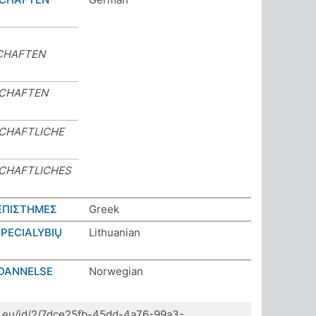
CHAFTEN
SCHAFTEN
CHAFTLICHE
CHAFTLICHES
ΕΠΙΣΤΗΜΕΣ
Greek
PECIALYBIŲ
Lithuanian
DANNELSE
Norwegian
da.eu/id/2/7dce25fb-45dd-4a76-99a3-