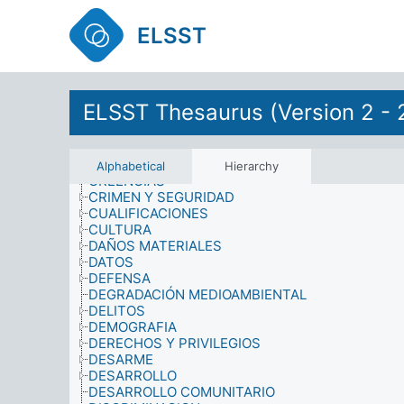
CONDICIONES CULTURALES
CONFLICTOS
ELSST
CONSEJOS
CONSERVACIÓN
CONSUMO
CONTAMINANTES ORGÁNICOS PERSISTENTES
CONTRATOS Y ACUERDOS
ELSST Thesaurus (Version 2 - 
CONTROL ESTATAL
COOPERACION
CORRUPCION
COSTUMBRES Y TRADICIONES
Alphabetical
Hierarchy
CREENCIAS
CRIMEN Y SEGURIDAD
CUALIFICACIONES
CULTURA
DAÑOS MATERIALES
DATOS
DEFENSA
DEGRADACIÓN MEDIOAMBIENTAL
DELITOS
DEMOGRAFIA
DERECHOS Y PRIVILEGIOS
DESARME
DESARROLLO
DESARROLLO COMUNITARIO