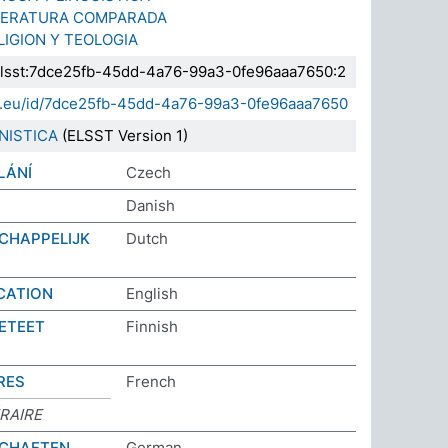
ITERATURA COMPARADA
IGION Y TEOLOGIA
.elsst:7dce25fb-45dd-4a76-99a3-0fe96aaa7650:2
sda.eu/id/7dce25fb-45dd-4a76-99a3-0fe96aaa7650
NISTICA
(ELSST Version 1)
LÁNÍ
Czech
Danish
CHAPPELIJK
Dutch
CATION
English
IETEET
Finnish
RES
French
RAIRE
SCHAFTEN
German