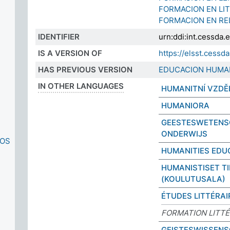
FORMACION EN L
FORMACION EN REL
IDENTIFIER
urn:ddi:int.cessda
IS A VERSION OF
https://elsst.ces
HAS PREVIOUS VERSION
EDUCACION HUMA
IN OTHER LANGUAGES
HUMANITNÍ VZDĚ
HUMANIORA
GEESTESWETENS
ONDERWIJS
IOS
HUMANITIES EDU
HUMANISTISET T
(KOULUTUSALA)
ÉTUDES LITTÉRAI
FORMATION LITTÉ
GEISTESWISSEN