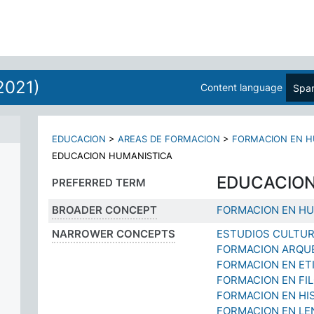
2021)
Content language
Span
EDUCACION
>
AREAS DE FORMACION
>
FORMACION EN H
EDUCACION HUMANISTICA
EDUCACION
PREFERRED TERM
BROADER CONCEPT
FORMACION EN HU
NARROWER CONCEPTS
ESTUDIOS CULTU
FORMACION ARQU
FORMACION EN ET
FORMACION EN FI
FORMACION EN HI
FORMACION EN LE