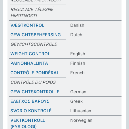
REGULACE TĚLESNÉ
HMOTNOSTI
VÆGTKONTROL
Danish
GEWICHTSBEHEERSING
Dutch
GEWICHTSCONTROLE
WEIGHT CONTROL
English
PAINONHALLINTA
Finnish
CONTRÔLE PONDÉRAL
French
CONTRÔLE DU POIDS
GEWICHTSKONTROLLE
German
ΕΛΕΓΧΟΣ ΒΑΡΟΥΣ
Greek
SVORIO KONTROLĖ
Lithuanian
VEKTKONTROLL
Norwegian
(FYSIOLOGI)