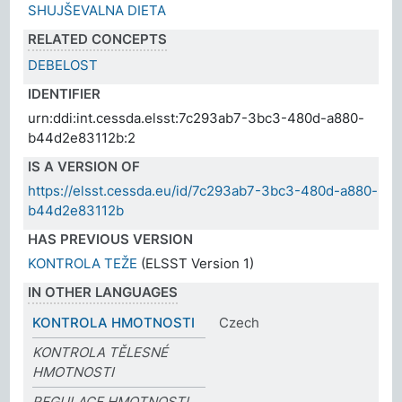
SHUJŠEVALNA DIETA
RELATED CONCEPTS
DEBELOST
IDENTIFIER
urn:ddi:int.cessda.elsst:7c293ab7-3bc3-480d-a880-
b44d2e83112b:2
IS A VERSION OF
https://elsst.cessda.eu/id/7c293ab7-3bc3-480d-a880-
b44d2e83112b
HAS PREVIOUS VERSION
KONTROLA TEŽE
(ELSST Version 1)
IN OTHER LANGUAGES
KONTROLA HMOTNOSTI
Czech
KONTROLA TĚLESNÉ
HMOTNOSTI
REGULACE HMOTNOSTI