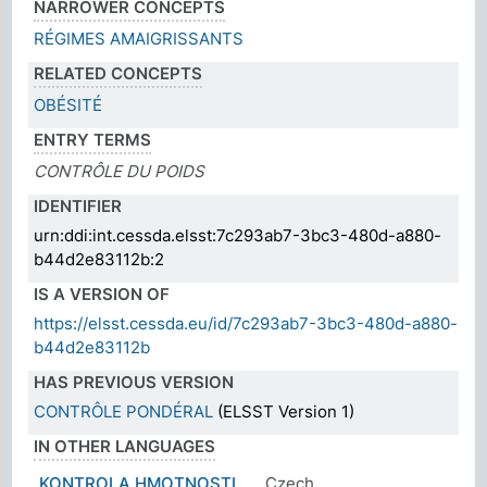
NARROWER CONCEPTS
RÉGIMES AMAIGRISSANTS
RELATED CONCEPTS
OBÉSITÉ
ENTRY TERMS
CONTRÔLE DU POIDS
IDENTIFIER
urn:ddi:int.cessda.elsst:7c293ab7-3bc3-480d-a880-
b44d2e83112b:2
IS A VERSION OF
https://elsst.cessda.eu/id/7c293ab7-3bc3-480d-a880-
b44d2e83112b
HAS PREVIOUS VERSION
CONTRÔLE PONDÉRAL
(ELSST Version 1)
IN OTHER LANGUAGES
KONTROLA HMOTNOSTI
Czech