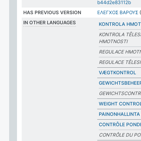
b44d2e83112b
HAS PREVIOUS VERSION
ΕΛΕΓΧΟΣ ΒΑΡΟΥΣ
(
IN OTHER LANGUAGES
KONTROLA HMOT
KONTROLA TĚLES
HMOTNOSTI
REGULACE HMOT
REGULACE TĚLES
VÆGTKONTROL
GEWICHTSBEHEE
GEWICHTSCONTR
WEIGHT CONTRO
PAINONHALLINTA
CONTRÔLE POND
CONTRÔLE DU PO