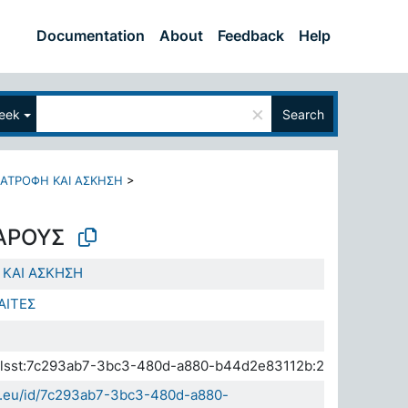
Documentation
About
Feedback
Help
×
eek
Search
ΔΙΑΤΡΟΦΗ ΚΑΙ ΑΣΚΗΣΗ
>
ΑΡΟΥΣ
 ΚΑΙ ΑΣΚΗΣΗ
ΑΙΤΕΣ
a.elsst:7c293ab7-3bc3-480d-a880-b44d2e83112b:2
da.eu/id/7c293ab7-3bc3-480d-a880-