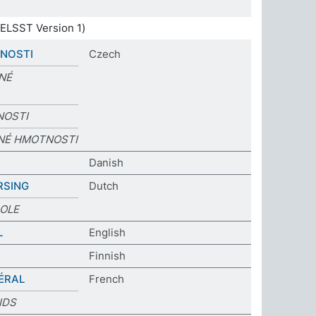
ELSST Version 1)
NOSTI
Czech
NÉ
NOSTI
NÉ HMOTNOSTI
Danish
RSING
Dutch
OLE
L
English
Finnish
ÉRAL
French
IDS