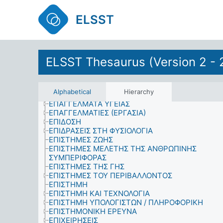
ΕΜΜΟΝΟΙ ΟΡΓΑΝΙΚΟΙ ΡΥΠΟΙ
ΕΜΠΟΡΙΚΕΣ ΕΓΚΑΤΑΣΤΑΣΕΙΣ
ELSST
ΕΜΦΥΛΕΣ ΟΜΑΔΕΣ ΚΑΙ ΟΜΑΔΕΣ ΣΕΞΟΥΑΛΙΚΟΥ
ΠΡΟΣΑΝΑΤΟΛΙΣΜΟΥ
ΕΝΕΡΓΕΙΑ
ΕΝΟΙΚΙΑΣΤΕΣ
ΕΝΟΠΛΕΣ ΔΥΝΑΜΕΙΣ
ELSST Thesaurus (Version 2 - 
ΕΝΣΩΜΑΤΩΣΗ
ΕΞΕΤΑΣΕΙΣ (ΕΚΠΑΙΔΕΥΣΗ)
ΕΞΟΠΛΙΣΜΟΣ
Alphabetical
Hierarchy
ΕΠΑΓΓΕΛΜΑΤΑ ΔΙΔΑΣΚΑΛΙΑΣ
ΕΠΑΓΓΕΛΜΑΤΑ ΥΓΕΙΑΣ
ΕΠΑΓΓΕΛΜΑΤΙΕΣ (ΕΡΓΑΣΙΑ)
ΕΠΙΔΟΣΗ
ΕΠΙΔΡΑΣΕΙΣ ΣΤΗ ΦΥΣΙΟΛΟΓΙΑ
ΕΠΙΣΤΗΜΕΣ ΖΩΗΣ
ΕΠΙΣΤΗΜΕΣ ΜΕΛΕΤΗΣ ΤΗΣ ΑΝΘΡΩΠΙΝΗΣ
ΣΥΜΠΕΡΙΦΟΡΑΣ
ΕΠΙΣΤΗΜΕΣ ΤΗΣ ΓΗΣ
ΕΠΙΣΤΗΜΕΣ ΤΟΥ ΠΕΡΙΒΑΛΛΟΝΤΟΣ
ΕΠΙΣΤΗΜΗ
ΕΠΙΣΤΗΜΗ ΚΑΙ ΤΕΧΝΟΛΟΓΙΑ
ΕΠΙΣΤΗΜΗ ΥΠΟΛΟΓΙΣΤΩΝ / ΠΛΗΡΟΦΟΡΙΚΗ
ΕΠΙΣΤΗΜΟΝΙΚΗ ΕΡΕΥΝΑ
ΕΠΙΧΕΙΡΗΣΕΙΣ