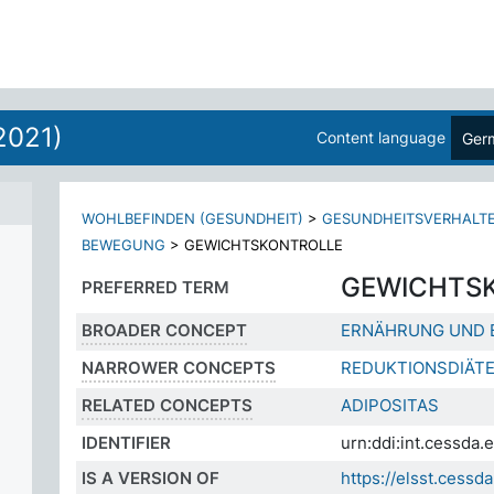
2021)
Content language
Ger
WOHLBEFINDEN (GESUNDHEIT)
>
GESUNDHEITSVERHALT
BEWEGUNG
>
GEWICHTSKONTROLLE
GEWICHTS
PREFERRED TERM
BROADER CONCEPT
ERNÄHRUNG UND
NARROWER CONCEPTS
REDUKTIONSDIÄT
RELATED CONCEPTS
ADIPOSITAS
IDENTIFIER
urn:ddi:int.cessd
IS A VERSION OF
https://elsst.cess