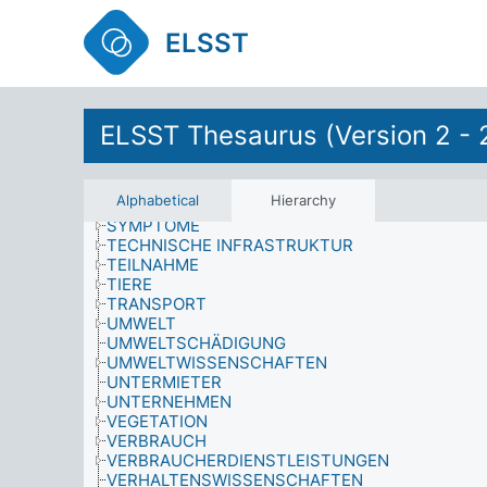
SOZIALWISSENSCHAFTEN
SOZIOLOGIE
ELSST
SOZIOÖKONOMISCHE INDIKATOREN
SPORT
SPRACHE
SPRACHWISSENSCHAFTEN
STAATLICHE KONTROLLE
ELSST Thesaurus (Version 2 - 
STAATSANGEHÖRIGKEIT
STOFFEIGENSCHAFTEN
STRAFTATEN
Alphabetical
Hierarchy
STREITKRÄFTE
SYMPTOME
TECHNISCHE INFRASTRUKTUR
TEILNAHME
TIERE
TRANSPORT
UMWELT
UMWELTSCHÄDIGUNG
UMWELTWISSENSCHAFTEN
UNTERMIETER
UNTERNEHMEN
VEGETATION
VERBRAUCH
VERBRAUCHERDIENSTLEISTUNGEN
VERHALTENSWISSENSCHAFTEN