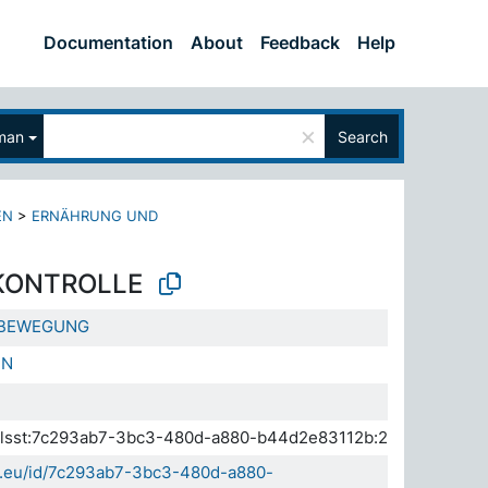
Documentation
About
Feedback
Help
×
man
Search
EN
>
ERNÄHRUNG UND
KONTROLLE
 BEWEGUNG
EN
a.elsst:7c293ab7-3bc3-480d-a880-b44d2e83112b:2
da.eu/id/7c293ab7-3bc3-480d-a880-