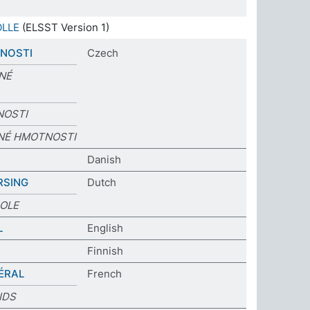
LLE
(ELSST Version 1)
NOSTI
Czech
NÉ
NOSTI
NÉ HMOTNOSTI
Danish
RSING
Dutch
OLE
L
English
Finnish
ÉRAL
French
IDS