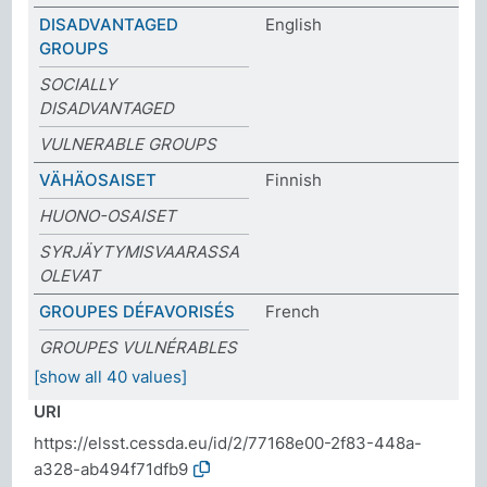
DISADVANTAGED
English
GROUPS
SOCIALLY
DISADVANTAGED
VULNERABLE GROUPS
VÄHÄOSAISET
Finnish
HUONO-OSAISET
SYRJÄYTYMISVAARASSA
OLEVAT
GROUPES DÉFAVORISÉS
French
GROUPES VULNÉRABLES
[show all 40 values]
URI
https://elsst.cessda.eu/id/2/77168e00-2f83-448a-
a328-ab494f71dfb9