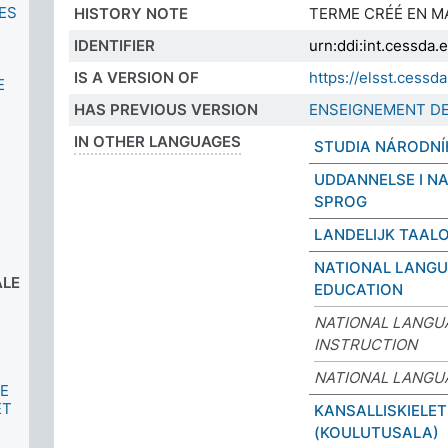
ES
HISTORY NOTE
TERME CRÉÉ EN MA
IDENTIFIER
urn:ddi:int.cessda
IS A VERSION OF
https://elsst.cess
E
HAS PREVIOUS VERSION
ENSEIGNEMENT DE
IN OTHER LANGUAGES
STUDIA NÁRODNÍ
UDDANNELSE I N
SPROG
LANDELIJK TAAL
NATIONAL LANG
ALE
EDUCATION
NATIONAL LANGU
INSTRUCTION
NATIONAL LANGU
IE
ET
KANSALLISKIELET
(KOULUTUSALA)