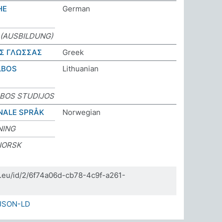
HE
German
(AUSBILDUNG)
Σ ΓΛΩΣΣΑΣ
Greek
LBOS
Lithuanian
LBOS STUDIJOS
NALE SPRÅK
Norwegian
NING
NORSK
da.eu/id/2/6f74a06d-cb78-4c9f-a261-
JSON-LD