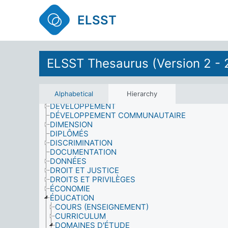
CORRUPTION
COUTUMES ET TRADITIONS
ELSST
CRIME ET SÉCURITÉ
CROYANCES
CULTURE
CYCLE DE VIE
DÉFENSE
ELSST Thesaurus (Version 2 - 
DÉGÂTS
DÉGRADATION DE L'ENVIRONNEMENT
DÉMOGRAPHIE
Alphabetical
Hierarchy
DÉSARMEMENT
DÉVELOPPEMENT
DÉVELOPPEMENT COMMUNAUTAIRE
DIMENSION
DIPLÔMÉS
DISCRIMINATION
DOCUMENTATION
DONNÉES
DROIT ET JUSTICE
DROITS ET PRIVILÈGES
ÉCONOMIE
ÉDUCATION
COURS (ENSEIGNEMENT)
CURRICULUM
DOMAINES D'ÉTUDE