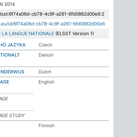
I 2014
.elsst:6f74a06d-cb78-4c9f-a261-6fd0862d00e6:2
da.eu/id/6f74a06d-cb78-4c9f-a261-6fd0862d00e6
 LA LANGUE NATIONALE
(ELSST Version 1)
HO JAZYKA
Czech
ATIONALT
Danish
ONDERWIJS
Dutch
UAGE
English
AGE
AGE STUDY
Finnish