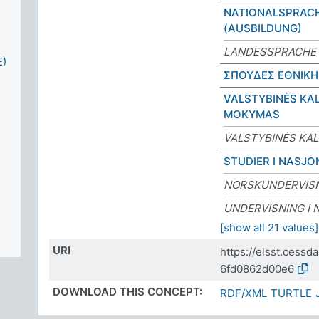
NATIONALSPRAC
(AUSBILDUNG)
LANDESSPRACHE 
)
ΣΠΟΥΔΕΣ ΕΘΝΙΚΗ
VALSTYBINĖS KA
MOKYMAS
VALSTYBINĖS KA
STUDIER I NASJO
NORSKUNDERVIS
UNDERVISNING I 
[show all 21 values]
URI
https://elsst.cess
6fd0862d00e6
DOWNLOAD THIS CONCEPT:
RDF/XML
TURTLE