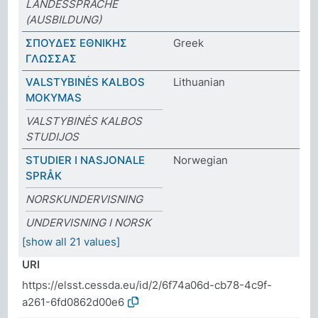
LANDESSPRACHE
(AUSBILDUNG)
ΣΠΟΥΔΕΣ ΕΘΝΙΚΗΣ
Greek
ΓΛΩΣΣΑΣ
VALSTYBINĖS KALBOS
Lithuanian
MOKYMAS
VALSTYBINĖS KALBOS
STUDIJOS
STUDIER I NASJONALE
Norwegian
SPRÅK
NORSKUNDERVISNING
UNDERVISNING I NORSK
[show all 21 values]
URI
https://elsst.cessda.eu/id/2/6f74a06d-cb78-4c9f-
a261-6fd0862d00e6