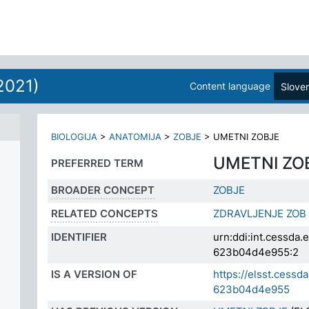
2021)
Content language
Slove
BIOLOGIJA
>
ANATOMIJA
>
ZOBJE
>
UMETNI ZOBJE
UMETNI ZO
PREFERRED TERM
BROADER CONCEPT
ZOBJE
RELATED CONCEPTS
ZDRAVLJENJE ZOB
IDENTIFIER
urn:ddi:int.cessda
623b04d4e955:2
IS A VERSION OF
https://elsst.cess
623b04d4e955