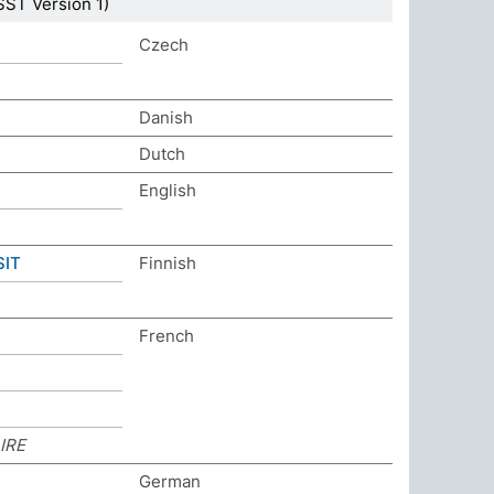
ST Version 1)
Czech
Danish
Dutch
English
IT
Finnish
French
IRE
German