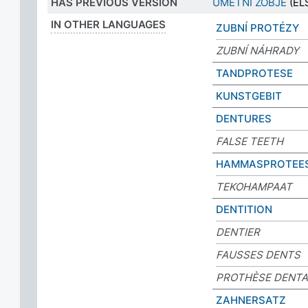
HAS PREVIOUS VERSION
UMETNI ZOBJE
(ELS
IN OTHER LANGUAGES
ZUBNÍ PROTÉZY
ZUBNÍ NÁHRADY
TANDPROTESE
KUNSTGEBIT
DENTURES
FALSE TEETH
HAMMASPROTEES
TEKOHAMPAAT
DENTITION
DENTIER
FAUSSES DENTS
PROTHÈSE DENTA
ZAHNERSATZ