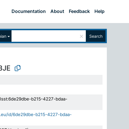
Documentation
About
Feedback
Help
×
nian
Search
BJE
.elsst:6de29dbe-b215-4227-bdaa-
da.eu/id/6de29dbe-b215-4227-bdaa-