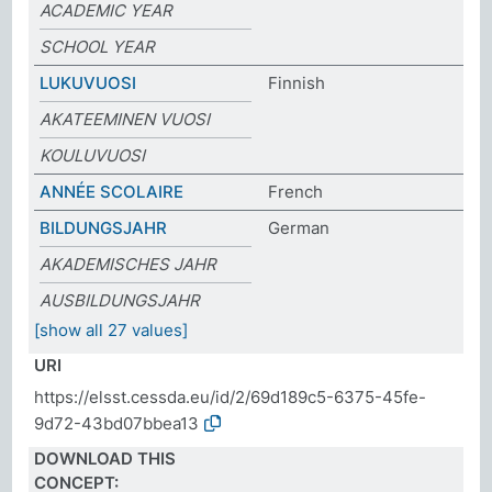
ACADEMIC YEAR
SCHOOL YEAR
LUKUVUOSI
Finnish
AKATEEMINEN VUOSI
KOULUVUOSI
ANNÉE SCOLAIRE
French
BILDUNGSJAHR
German
AKADEMISCHES JAHR
AUSBILDUNGSJAHR
[show all 27 values]
URI
https://elsst.cessda.eu/id/2/69d189c5-6375-45fe-
9d72-43bd07bbea13
DOWNLOAD THIS
CONCEPT: