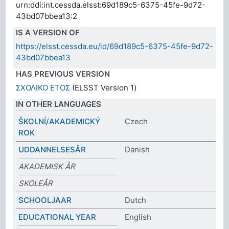
urn:ddi:int.cessda.elsst:69d189c5-6375-45fe-9d72-
43bd07bbea13:2
IS A VERSION OF
https://elsst.cessda.eu/id/69d189c5-6375-45fe-9d72-
43bd07bbea13
HAS PREVIOUS VERSION
ΣΧΟΛΙΚΟ ΕΤΟΣ
(ELSST Version 1)
IN OTHER LANGUAGES
ŠKOLNÍ/AKADEMICKÝ
Czech
ROK
UDDANNELSESÅR
Danish
AKADEMISK ÅR
SKOLEÅR
SCHOOLJAAR
Dutch
EDUCATIONAL YEAR
English