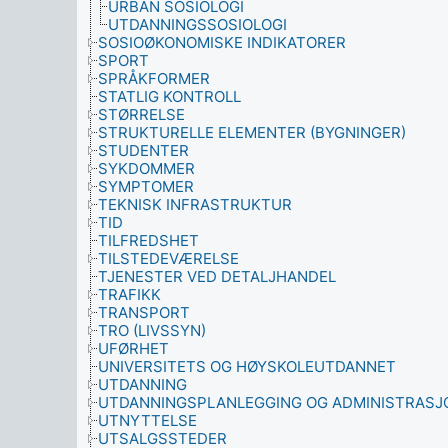
URBAN SOSIOLOGI
UTDANNINGSSOSIOLOGI
SOSIOØKONOMISKE INDIKATORER
SPORT
SPRÅKFORMER
STATLIG KONTROLL
STØRRELSE
STRUKTURELLE ELEMENTER (BYGNINGER)
STUDENTER
SYKDOMMER
SYMPTOMER
TEKNISK INFRASTRUKTUR
TID
TILFREDSHET
TILSTEDEVÆRELSE
TJENESTER VED DETALJHANDEL
TRAFIKK
TRANSPORT
TRO (LIVSSYN)
UFØRHET
UNIVERSITETS OG HØYSKOLEUTDANNET
UTDANNING
UTDANNINGSPLANLEGGING OG ADMINISTRASJ
UTNYTTELSE
UTSALGSSTEDER