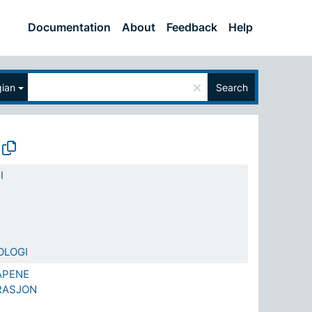
Documentation
About
Feedback
Help
×
ian
Search
I
OLOGI
APENE
RASJON