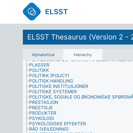
NEDRUSTNING
OFFENTLIGE MYNDIGHETER
ELSST
OFFENTLIGE PERSONER
OFFENTLIGE TJENESTER
OKKUPERTE OMRÅDER
ØKONOMI
OPPRUSTNING (VÅPEN)
ELSST Thesaurus (Version 2 - 
ORGANISASJONER
PERSISTENTE ORGANISKE FORURENSNINGER
PERSONLIGHET
PLAGER
Alphabetical
Hierarchy
PLANLEGGING OG ADMINISTRASJON AV KULTU
PLASSER
POLITIKK
POLITIKK (POLICY)
POLITISK HANDLING
POLITISKE INSTITUSJONER
POLITISKE SYSTEMER
POLITISKE, SOSIALE OG ØKONOMISKE SPØRSM
PRESTASJON
PRESTISJE
PRODUKTER
PSYKOLOGI
PSYKOLOGISKE EFFEKTER
RÅD (VEILEDNING)