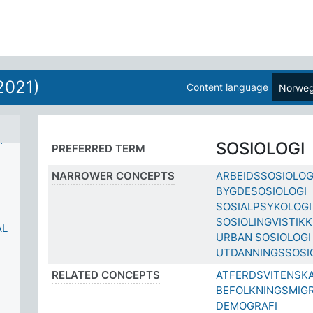
2021)
Content language
Norweg
R
SOSIOLOGI
PREFERRED TERM
NARROWER CONCEPTS
ARBEIDSSOSIOLOG
BYGDESOSIOLOGI
SOSIALPSYKOLOGI
SOSIOLINGVISTIKK
ÅL
URBAN SOSIOLOGI
UTDANNINGSSOSI
RELATED CONCEPTS
ATFERDSVITENSK
BEFOLKNINGSMIG
DEMOGRAFI