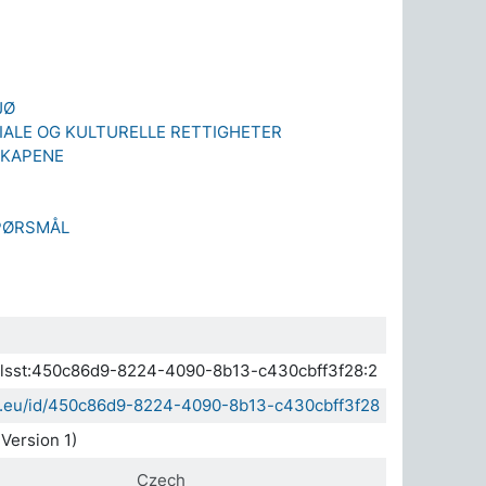
JØ
IALE OG KULTURELLE RETTIGHETER
KAPENE
PØRSMÅL
a.elsst:450c86d9-8224-4090-8b13-c430cbff3f28:2
sda.eu/id/450c86d9-8224-4090-8b13-c430cbff3f28
Version 1)
Czech