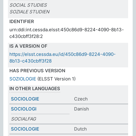
SOCIAL STUDIES
SOZIALE STUDIEN
IDENTIFIER
urn:ddi:int.cessda.elsst:450c86d9-8224-4090-8b13-
c430cbff3f28:2
IS A VERSION OF
https://elsst.cessda.eu/id/450c86d9-8224-4090-
8b13-c430cbff3f28
HAS PREVIOUS VERSION
SOZIOLOGIE
(ELSST Version 1)
IN OTHER LANGUAGES
SOCIOLOGIE
Czech
SOCIOLOGI
Danish
SOCIALFAG
SOCIOLOGIE
Dutch