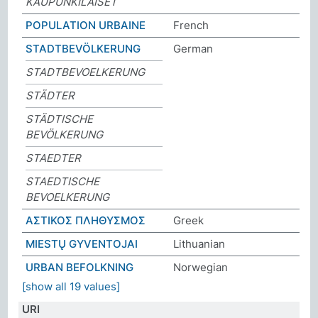
KAUPUNKILAISET
POPULATION URBAINE
French
STADTBEVÖLKERUNG
German
STADTBEVOELKERUNG
STÄDTER
STÄDTISCHE
BEVÖLKERUNG
STAEDTER
STAEDTISCHE
BEVOELKERUNG
ΑΣΤΙΚΟΣ ΠΛΗΘΥΣΜΟΣ
Greek
MIESTŲ GYVENTOJAI
Lithuanian
URBAN BEFOLKNING
Norwegian
[show all 19 values]
URI