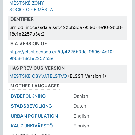
MĚSTSKÉ ZÓNY
SOCIOLOGIE MĚSTA
IDENTIFIER
urn:ddi:int.cessda.elsst:4225b3de-9596-4e10-9b68-
18c1e2257b3e:2
IS A VERSION OF
https://elsst.cessda.eu/id/4225b3de-9596-4e10-
9b68-18c1e2257b3e
HAS PREVIOUS VERSION
MĚSTSKÉ OBYVATELSTVO
(ELSST Version 1)
IN OTHER LANGUAGES
BYBEFOLKNING
Danish
STADSBEVOLKING
Dutch
URBAN POPULATION
English
KAUPUNKIVÄESTÖ
Finnish