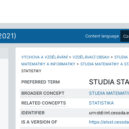
2021)
Content language
Cz
VÝCHOVA A VZDĚLÁVÁNÍ
>
VZDĚLÁVACÍ OBSAH
>
STUDIA
MATEMATIKY A INFORMATIKY
>
STUDIA MATEMATIKY A ST
STATISTIKY
STUDIA STA
PREFERRED TERM
BROADER CONCEPT
STUDIA MATEMATI
RELATED CONCEPTS
STATISTIKA
IDENTIFIER
urn:ddi:int.cessda
IS A VERSION OF
https://elsst.cess