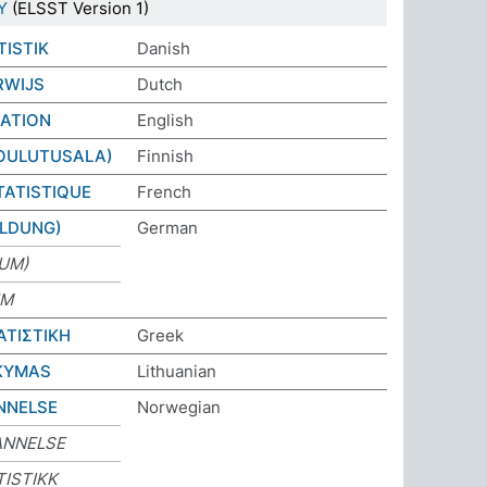
Y
(ELSST Version 1)
TISTIK
Danish
RWIJS
Dutch
CATION
English
KOULUTUSALA)
Finnish
TATISTIQUE
French
ILDUNG)
German
IUM)
UM
ΑΤΙΣΤΙΚΗ
Greek
KYMAS
Lithuanian
NNELSE
Norwegian
ANNELSE
TISTIKK