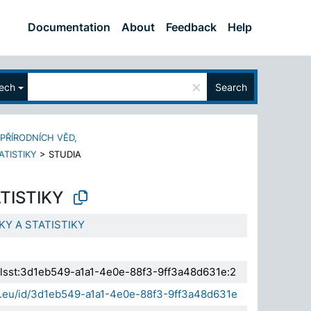
Documentation
About
Feedback
Help
×
ech
Search
 PŘÍRODNÍCH VĚD,
ATISTIKY
>
STUDIA
TISTIKY
KY A STATISTIKY
.elsst:3d1eb549-a1a1-4e0e-88f3-9ff3a48d631e:2
da.eu/id/3d1eb549-a1a1-4e0e-88f3-9ff3a48d631e