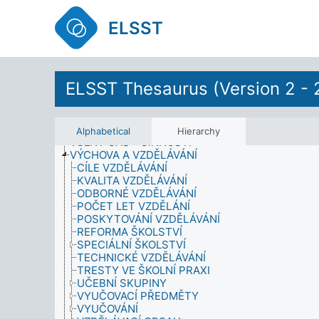
VEGETACE
VĚK
ELSST
VĚKOVÉ SKUPINY
VELIKOST
VEŘEJNÁ POLITIKA
VEŘEJNĚ ČINNÉ OSOBY
VEŘEJNÉ SLUŽBY
ELSST Thesaurus (Version 2 - 
VLÁDA
VLASTNICTVÍ A DRŽBA
VOJENSKÉ OPERACE
VOLIČI
Alphabetical
Hierarchy
VOLNÝ ČAS - ČINNOSTI
VÝCHOVA A VZDĚLÁVÁNÍ
CÍLE VZDĚLÁVÁNÍ
KVALITA VZDĚLÁVÁNÍ
ODBORNÉ VZDĚLÁVÁNÍ
POČET LET VZDĚLÁNÍ
POSKYTOVÁNÍ VZDĚLÁVÁNÍ
REFORMA ŠKOLSTVÍ
SPECIÁLNÍ ŠKOLSTVÍ
TECHNICKÉ VZDĚLÁVÁNÍ
TRESTY VE ŠKOLNÍ PRAXI
UČEBNÍ SKUPINY
VYUČOVACÍ PŘEDMĚTY
VYUČOVÁNÍ