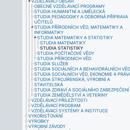
VZDĚLÁVACÍ OBSAH
OBECNÉ VZDĚLÁVACÍ PROGRAMY
STUDIA HUMANITNÍ A UMĚLECKÁ
STUDIA PEDAGOGIKY A ODBORNÁ PŘÍPRAVA
UČITELŮ
STUDIA PŘÍRODNÍCH VĚD, MATEMATIKY A
INFORMATIKY
STUDIA MATEMATIKY A STATISTIKY
STUDIA MATEMATIKY
STUDIA STATISTIKY
STUDIA POČÍTAČOVÉ VĚDY
STUDIA PŘÍRODNÍCH VĚD
STUDIA SLUŽEB
STUDIA SOCIÁLNÍCH A BEHAVIORÁLNÍCH VĚ
STUDIA SOCIÁLNÍCH VĚD, EKONOMIE A PRÁV
STUDIA STROJÍRENSKÁ, VÝROBNÍ A
STAVITELSKÁ
STUDIA ZDRAVÍ A SOCIÁLNÍHO ZABEZPEČENÍ
STUDIA ZEMĚDĚLSTVÍ A VETERINY
VZDĚLÁVACÍ PŘÍLEŽITOSTI
VZDĚLÁVACÍ PROGRAM
VZDĚLÁVACÍ SYSTÉMY A INSTITUCE
VYKOŘISŤOVÁNÍ
VÝROBKY
VÝROBNÍ ZÁVODY