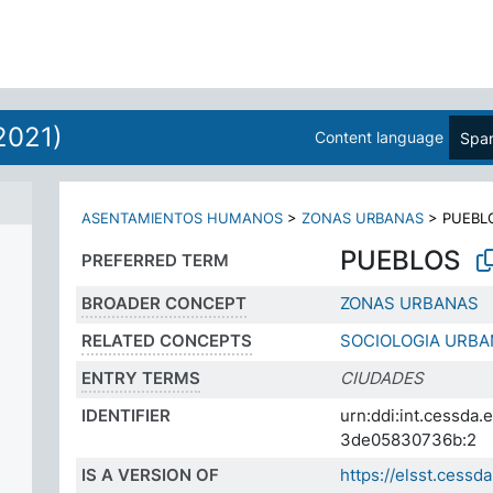
2021)
Content language
Span
ASENTAMIENTOS HUMANOS
>
ZONAS URBANAS
>
PUEBL
PUEBLOS
PREFERRED TERM
BROADER CONCEPT
ZONAS URBANAS
RELATED CONCEPTS
SOCIOLOGIA URBA
ENTRY TERMS
CIUDADES
IDENTIFIER
urn:ddi:int.cessda
3de05830736b:2
IS A VERSION OF
https://elsst.cess