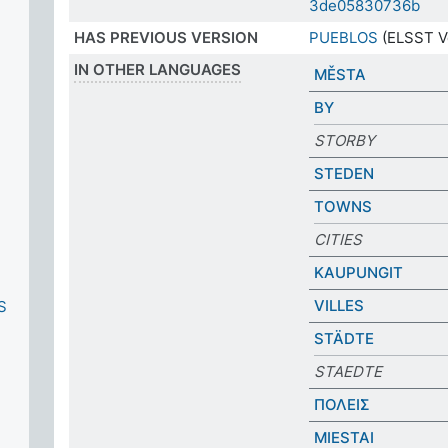
3de05830736b
HAS PREVIOUS VERSION
PUEBLOS
(ELSST Ve
IN OTHER LANGUAGES
MĚSTA
BY
STORBY
STEDEN
TOWNS
CITIES
KAUPUNGIT
VILLES
S
STÄDTE
STAEDTE
ΠΟΛΕΙΣ
MIESTAI