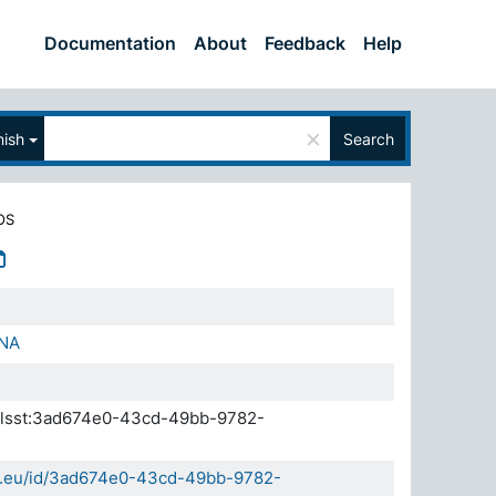
Documentation
About
Feedback
Help
×
ish
Search
OS
NA
.elsst:3ad674e0-43cd-49bb-9782-
da.eu/id/3ad674e0-43cd-49bb-9782-