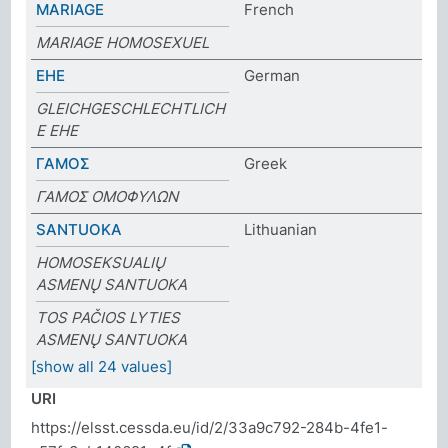
MARIAGE
French
MARIAGE HOMOSEXUEL
EHE
German
GLEICHGESCHLECHTLICH
E EHE
ΓΑΜΟΣ
Greek
ΓΑΜΟΣ ΟΜΟΦΥΛΩΝ
SANTUOKA
Lithuanian
HOMOSEKSUALIŲ
ASMENŲ SANTUOKA
TOS PAČIOS LYTIES
ASMENŲ SANTUOKA
[show all 24 values]
URI
https://elsst.cessda.eu/id/2/33a9c792-284b-4fe1-