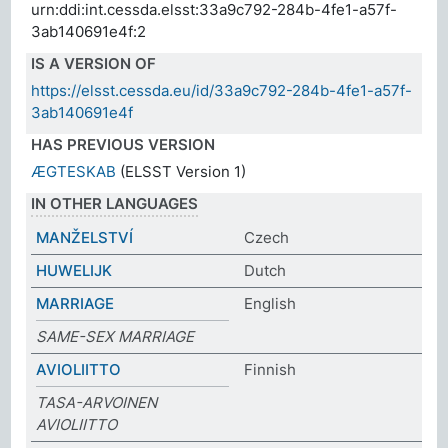
urn:ddi:int.cessda.elsst:33a9c792-284b-4fe1-a57f-
3ab140691e4f:2
IS A VERSION OF
https://elsst.cessda.eu/id/33a9c792-284b-4fe1-a57f-
3ab140691e4f
HAS PREVIOUS VERSION
ÆGTESKAB
(ELSST Version 1)
IN OTHER LANGUAGES
MANŽELSTVÍ
Czech
HUWELIJK
Dutch
MARRIAGE
English
SAME-SEX MARRIAGE
AVIOLIITTO
Finnish
TASA-ARVOINEN
AVIOLIITTO