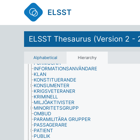
FUNKTIONSNEDSÄTTNINGAR
FYSIK
ELSST
FYSIOLOGISKA EFFEKTER
FYSISK AKTIVITET
FYSISKA EGENSKAPER
GEOVETENSKAP
GRUPPER
ELSST Thesaurus (Version 2 - 
BESÖKARE
BOENDE PÅ INSTITUTION
ETNISKA GRUPPER
FÅNGE
Alphabetical
Hierarchy
FÖRMÖGNA
INFORMATIONSANVÄNDARE
KLAN
KONSTITUERANDE
KONSUMENTER
KRIGSVETERANER
KRIMINELL
MILJÖAKTIVISTER
MINORITETSGRUPP
OMBUD
PARAMILITÄRA GRUPPER
PASSAGERARE
PATIENT
PUBLIK