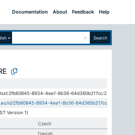
Documentation
About
Feedback
Help
×
ish
Search
RE
a.elsst:2fb60845-8934-4ee1-8b36-64d360b217cc:2
sda.eu/id/2fb60845-8934-4ee1-8b36-64d360b217cc
ST Version 1)
Czech
Danish