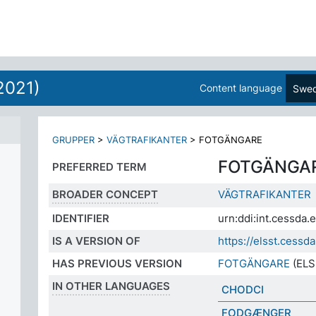
2021)
Content language
Swed
GRUPPER
>
VÄGTRAFIKANTER
>
FOTGÄNGARE
FOTGÄNGA
PREFERRED TERM
BROADER CONCEPT
VÄGTRAFIKANTER
IDENTIFIER
urn:ddi:int.cessd
IS A VERSION OF
https://elsst.ces
HAS PREVIOUS VERSION
FOTGÄNGARE
(ELS
IN OTHER LANGUAGES
CHODCI
FODGÆNGER