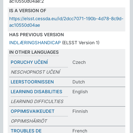
ac10550d04ae:2
IS A VERSION OF
https://elsst.cessda.eu/id/2dcc7071-190b-4d78-8c9d-
ac10550d04ae
HAS PREVIOUS VERSION
INDLÆRINGSHANDICAP
(ELSST Version 1)
IN OTHER LANGUAGES
PORUCHY UČENÍ
Czech
NESCHOPNOST UČENÍ
LEERSTOORNISSEN
Dutch
LEARNING DISABILITIES
English
LEARNING DIFFICULTIES
OPPIMISVAIKEUDET
Finnish
OPPIMISHÄIRIÖT
TROUBLES DE
French