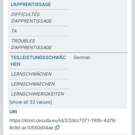
L’APPRENTISSAGE
DIFFICULTÉS
D’APPRENTISSAGE
TA
TROUBLES
D’APPRENTISSAGE
TEILLEISTUNGSSCHWÄC
German
HEN
LERNSCHWÄCHEN
LERNSCHWAECHEN
LERNSCHWIERIGKEITEN
[show all 32 values]
URI
https://elsst.cessda.eu/id/2/2dcc7071-190b-4d78-
8c9d-ac10550d04ae