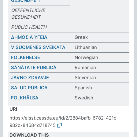
GESUNDHEIT
OEFFENTLICHE
GESUNDHEIT
PUBLIC HEALTH
ΔΗΜΟΣΙΑ ΥΓΕΙΑ
Greek
VISUOMENĖS SVEIKATA
Lithuanian
FOLKEHELSE
Norwegian
SĂNĂTATE PUBLICĂ
Romanian
JAVNO ZDRAVJE
Slovenian
SALUD PUBLICA
Spanish
FOLKHÄLSA
Swedish
URI
https://elsst.cessda.eu/id/2/2884bafb-6782-421d-
982d-84684d718745
DOWNLOAD THIS