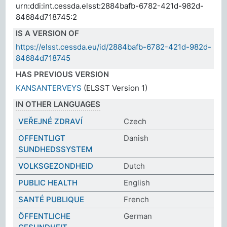
urn:ddi:int.cessda.elsst:2884bafb-6782-421d-982d-
84684d718745:2
IS A VERSION OF
https://elsst.cessda.eu/id/2884bafb-6782-421d-982d-
84684d718745
HAS PREVIOUS VERSION
KANSANTERVEYS
(ELSST Version 1)
IN OTHER LANGUAGES
VEŘEJNÉ ZDRAVÍ
Czech
OFFENTLIGT
Danish
SUNDHEDSSYSTEM
VOLKSGEZONDHEID
Dutch
PUBLIC HEALTH
English
SANTÉ PUBLIQUE
French
ÖFFENTLICHE
German