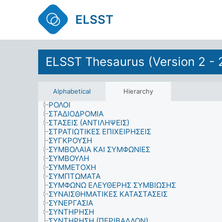
ΠΟΛΙΤΙΣΜΙΚΕΣ ΣΥΝΘΗΚΕΣ
ΠΟΛΙΤΙΣΜΟΣ
ELSST
ΠΟΛΙΤΙΣΤΙΚΗ ΚΛΗΡΟΝΟΜΙΑ
ΠΟΡΟΙ
ΠΡΟΪΟΝΤΑ
ΠΡΟΣΔΟΚΙΑ
ELSST Thesaurus (Version 2 - 
ΠΡΟΣΘΕΤΕΣ ΠΑΡΟΧΕΣ
ΠΡΟΣΟΝΤΑ
ΠΡΟΣΩΠΙΚΟΤΗΤΑ
ΠΡΟΫΠΟΛΟΓΙΣΜΟΙ
Alphabetical
Hierarchy
ΠΤΥΧΙΟΥΧΟΙ
ΡΟΛΟΙ
ΣΤΑΔΙΟΔΡΟΜΙΑ
ΣΤΑΣΕΙΣ (ΑΝΤΙΛΗΨΕΙΣ)
ΣΤΡΑΤΙΩΤΙΚΕΣ ΕΠΙΧΕΙΡΗΣΕΙΣ
ΣΥΓΚΡΟΥΣΗ
ΣΥΜΒΟΛΑΙΑ ΚΑΙ ΣΥΜΦΩΝΙΕΣ
ΣΥΜΒΟΥΛΗ
ΣΥΜΜΕΤΟΧΗ
ΣΥΜΠΤΩΜΑΤΑ
ΣΥΜΦΩΝΩ ΕΛΕΥΘΕΡΗΣ ΣΥΜΒΙΩΣΗΣ
ΣΥΝΑΙΣΘΗΜΑΤΙΚΕΣ ΚΑΤΑΣΤΑΣΕΙΣ
ΣΥΝΕΡΓΑΣΙΑ
ΣΥΝΤΗΡΗΣΗ
ΣΥΝΤΗΡΗΣΗ (ΠΕΡΙΒΑΛΛΟΝ)