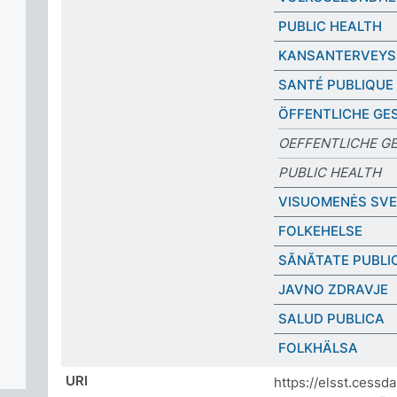
PUBLIC HEALTH
KANSANTERVEYS
SANTÉ PUBLIQUE
ÖFFENTLICHE GE
OEFFENTLICHE G
PUBLIC HEALTH
VISUOMENĖS SVE
FOLKEHELSE
SĂNĂTATE PUBLI
JAVNO ZDRAVJE
SALUD PUBLICA
FOLKHÄLSA
URI
https://elsst.cess