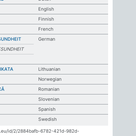
English
Finnish
French
SUNDHEIT
German
ESUNDHEIT
IKATA
Lithuanian
Norwegian
CĂ
Romanian
Slovenian
Spanish
Swedish
da.eu/id/2/2884bafb-6782-421d-982d-