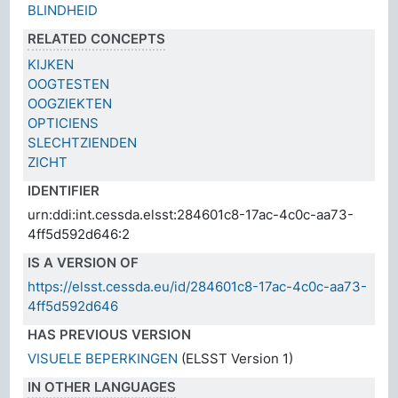
BLINDHEID
RELATED CONCEPTS
KIJKEN
OOGTESTEN
OOGZIEKTEN
OPTICIENS
SLECHTZIENDEN
ZICHT
IDENTIFIER
urn:ddi:int.cessda.elsst:284601c8-17ac-4c0c-aa73-
4ff5d592d646:2
IS A VERSION OF
https://elsst.cessda.eu/id/284601c8-17ac-4c0c-aa73-
4ff5d592d646
HAS PREVIOUS VERSION
VISUELE BEPERKINGEN
(ELSST Version 1)
IN OTHER LANGUAGES