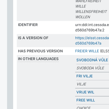
WAHLFREIHEIT
WILLE
WILLENSFREIHEIT
WOLLEN
IDENTIFIER
urn:ddi:int.cessda
d560d769b47a:2
IS A VERSION OF
https://elsst.cess
d560d769b47a
HAS PREVIOUS VERSION
FREIER WILLE
(ELSS
IN OTHER LANGUAGES
SVOBODNÁ VŮLE
SVOBODA VŮLE
FRI VILJE
VILJE
VRIJE WIL
FREE WILL
CHOICE