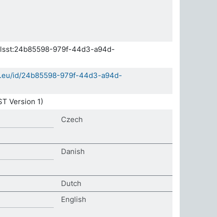
.elsst:24b85598-979f-44d3-a94d-
da.eu/id/24b85598-979f-44d3-a94d-
T Version 1)
Czech
Danish
Dutch
English