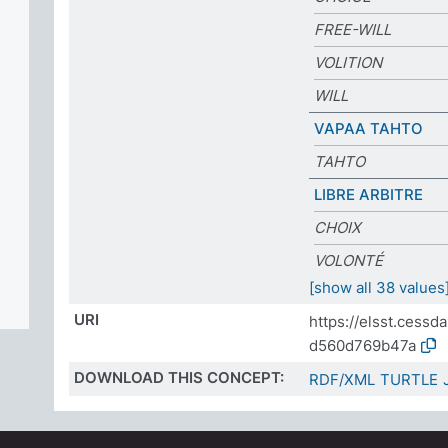
FREE-WILL
VOLITION
WILL
VAPAA TAHTO
TAHTO
LIBRE ARBITRE
CHOIX
VOLONTÉ
[show all 38 values
URI
https://elsst.cess
d560d769b47a
DOWNLOAD THIS CONCEPT:
RDF/XML
TURTLE