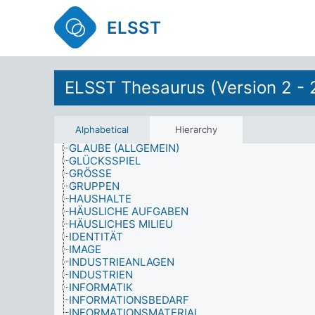
FREIZEITAKTIVITÄTEN
FÜHRUNGSZEUGNIS
ELSST
GEBÄUDE
GEFAHREN, UNFÄLLE UND KATASTROPHEN
GEFÜHLSZUSTÄNDE
GEMEINDEENTWICKLUNG
ELSST Thesaurus (Version 2 - 
GEOWISSENSCHAFTEN
GESCHICHTE UND VERWANDTE STUDIENGEBIE
GESCHLECHT
GESUNDHEIT
Alphabetical
Hierarchy
GESUNDHEITSBERUFE
GLAUBE (ALLGEMEIN)
GLÜCKSSPIEL
GRÖSSE
GRUPPEN
HAUSHALTE
HÄUSLICHE AUFGABEN
HÄUSLICHES MILIEU
IDENTITÄT
IMAGE
INDUSTRIEANLAGEN
INDUSTRIEN
INFORMATIK
INFORMATIONSBEDARF
INFORMATIONSMATERIAL