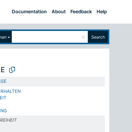
Documentation
About
Feedback
Help
×
man
Search
LE
SSE
ERHALTEN
EIT
UNG
REIHEIT