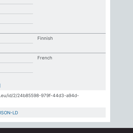
Finnish
French
]
da.eu/id/2/24b85598-979f-44d3-a94d-
JSON-LD