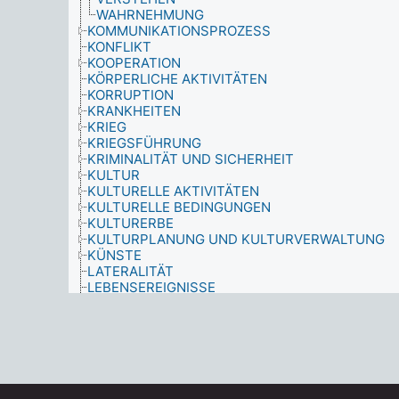
WAHRNEHMUNG
KOMMUNIKATIONSPROZESS
KONFLIKT
KOOPERATION
KÖRPERLICHE AKTIVITÄTEN
KORRUPTION
KRANKHEITEN
KRIEG
KRIEGSFÜHRUNG
KRIMINALITÄT UND SICHERHEIT
KULTUR
KULTURELLE AKTIVITÄTEN
KULTURELLE BEDINGUNGEN
KULTURERBE
KULTURPLANUNG UND KULTURVERWALTUNG
KÜNSTE
LATERALITÄT
LEBENSEREIGNISSE
LEBENSGESCHICHTEN
LEBENSZYKLUS
LEHRBERUF
LEHRMITTEL
LITERARISCHE FORMEN UND GATTUNGEN
MANAGEMENT