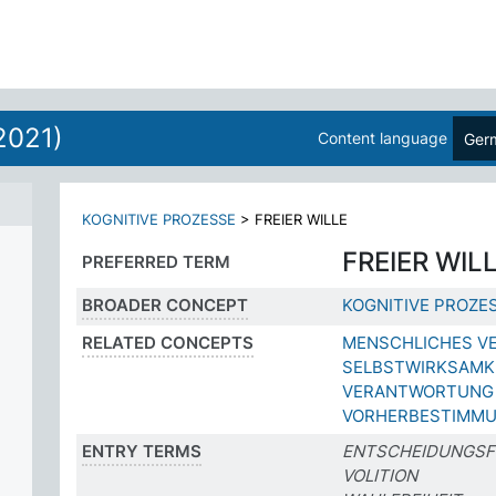
2021)
Content language
Ger
TE
KOGNITIVE PROZESSE
>
FREIER WILLE
FREIER WIL
PREFERRED TERM
BROADER CONCEPT
KOGNITIVE PROZE
RELATED CONCEPTS
MENSCHLICHES V
SELBSTWIRKSAMK
VERANTWORTUNG
VORHERBESTIMM
ENTRY TERMS
ENTSCHEIDUNGSF
VOLITION