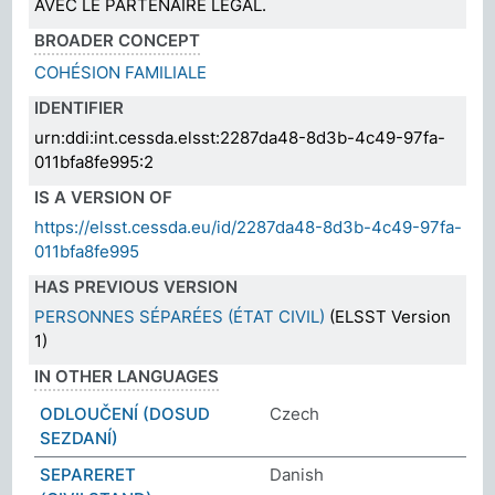
AVEC LE PARTENAIRE LÉGAL.
BROADER CONCEPT
COHÉSION FAMILIALE
IDENTIFIER
urn:ddi:int.cessda.elsst:2287da48-8d3b-4c49-97fa-
011bfa8fe995:2
IS A VERSION OF
https://elsst.cessda.eu/id/2287da48-8d3b-4c49-97fa-
011bfa8fe995
HAS PREVIOUS VERSION
PERSONNES SÉPARÉES (ÉTAT CIVIL)
(ELSST Version
1)
IN OTHER LANGUAGES
ODLOUČENÍ (DOSUD
Czech
SEZDANÍ)
SEPARERET
Danish