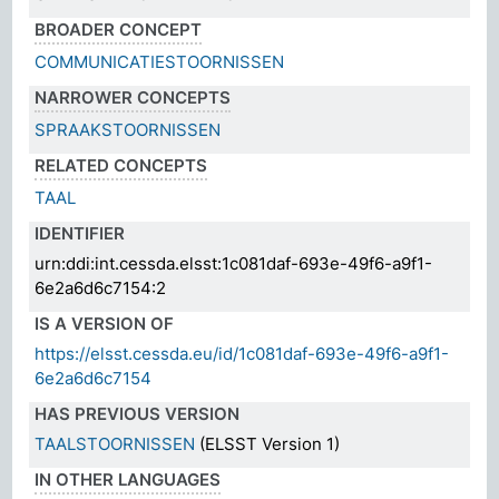
BROADER CONCEPT
COMMUNICATIESTOORNISSEN
NARROWER CONCEPTS
SPRAAKSTOORNISSEN
RELATED CONCEPTS
TAAL
IDENTIFIER
urn:ddi:int.cessda.elsst:1c081daf-693e-49f6-a9f1-
6e2a6d6c7154:2
IS A VERSION OF
https://elsst.cessda.eu/id/1c081daf-693e-49f6-a9f1-
6e2a6d6c7154
HAS PREVIOUS VERSION
TAALSTOORNISSEN
(ELSST Version 1)
IN OTHER LANGUAGES