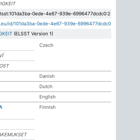
IGKEIT
a.elsst:101da3ba-0ede-4e67-939e-6996477dcdc0:2
sda.eu/id/101da3ba-0ede-4e67-939e-6996477dcdc0
GKEIT
(ELSST Version 1)
Czech
VÍ
NOST
Danish
Dutch
English
A
Finnish
AKEMUKSET