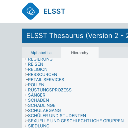
POLITISCHES HANDELN
PRESTIGE
ELSST
PRODUKTE
PRÜFUNGEN
PSYCHOLOGIE
PSYCHOLOGISCHE WIRKUNGEN
QUALIFIKATIONEN
ELSST Thesaurus (Version 2 - 
QUALITÄT
RAT
RECHT UND JUSTIZ
Alphabetical
Hierarchy
RECHTE UND PRIVILEGIEN
REGIERUNG
REISEN
RELIGION
RESSOURCEN
RETAIL SERVICES
ROLLEN
RÜSTUNGSPROZESS
SÄNGER
SCHÄDEN
SCHÄDLINGE
SCHULABGANG
SCHÜLER UND STUDENTEN
SEXUELLE UND GESCHLECHTLICHE GRUPPEN
SIEDLUNG