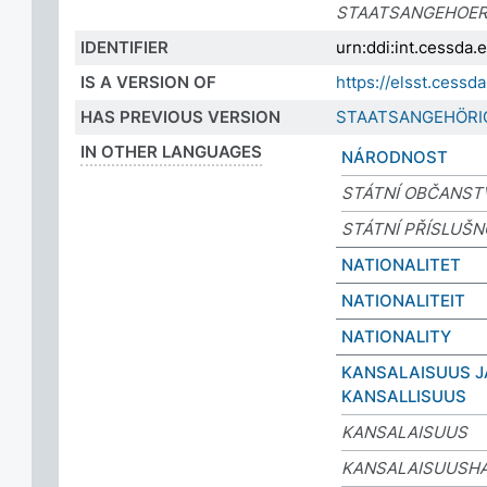
STAATSANGEHOER
IDENTIFIER
urn:ddi:int.cessd
IS A VERSION OF
https://elsst.ces
HAS PREVIOUS VERSION
STAATSANGEHÖRI
IN OTHER LANGUAGES
NÁRODNOST
STÁTNÍ OBČANST
STÁTNÍ PŘÍSLUŠ
NATIONALITET
NATIONALITEIT
NATIONALITY
KANSALAISUUS J
KANSALLISUUS
KANSALAISUUS
KANSALAISUUSH