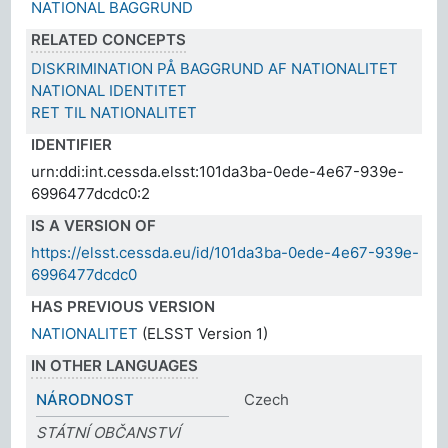
NATIONAL BAGGRUND
RELATED CONCEPTS
DISKRIMINATION PÅ BAGGRUND AF NATIONALITET
NATIONAL IDENTITET
RET TIL NATIONALITET
IDENTIFIER
urn:ddi:int.cessda.elsst:101da3ba-0ede-4e67-939e-
6996477dcdc0:2
IS A VERSION OF
https://elsst.cessda.eu/id/101da3ba-0ede-4e67-939e-
6996477dcdc0
HAS PREVIOUS VERSION
NATIONALITET
(ELSST Version 1)
IN OTHER LANGUAGES
NÁRODNOST
Czech
STÁTNÍ OBČANSTVÍ