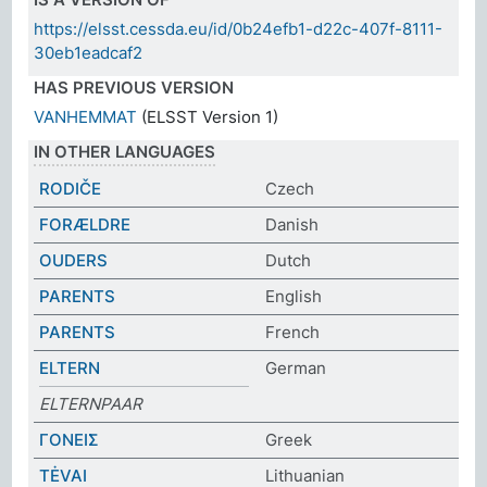
https://elsst.cessda.eu/id/0b24efb1-d22c-407f-8111-
30eb1eadcaf2
HAS PREVIOUS VERSION
VANHEMMAT
(ELSST Version 1)
IN OTHER LANGUAGES
RODIČE
Czech
FORÆLDRE
Danish
OUDERS
Dutch
PARENTS
English
PARENTS
French
ELTERN
German
ELTERNPAAR
ΓΟΝΕΙΣ
Greek
TĖVAI
Lithuanian