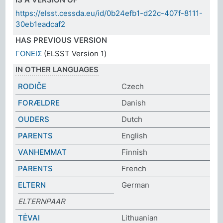
https://elsst.cessda.eu/id/0b24efb1-d22c-407f-8111-
30eb1eadcaf2
HAS PREVIOUS VERSION
ΓΟΝΕΙΣ
(ELSST Version 1)
IN OTHER LANGUAGES
RODIČE
Czech
FORÆLDRE
Danish
OUDERS
Dutch
PARENTS
English
VANHEMMAT
Finnish
PARENTS
French
ELTERN
German
ELTERNPAAR
TĖVAI
Lithuanian