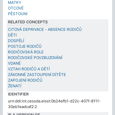
MATKY
OTCOVÉ
PĚSTOUNI
RELATED CONCEPTS
CITOVÁ DEPRIVACE - ABSENCE RODIČŮ
DĚTI
DOSPĚLÍ
POSTOJE RODIČŮ
RODIČOVSKÁ ROLE
RODIČOVSKÉ POVZBUZOVÁNÍ
VDANÉ
VZTAH RODIČŮ A DĚTÍ
ZÁKONNÉ ZASTOUPENÍ DÍTĚTE
ZAPOJENÍ RODIČŮ
ŽENATÍ
IDENTIFIER
urn:ddi:int.cessda.elsst:0b24efb1-d22c-407f-8111-
30eb1eadcaf2:2
IS A VERSION OF