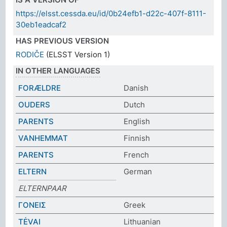
https://elsst.cessda.eu/id/0b24efb1-d22c-407f-8111-
30eb1eadcaf2
HAS PREVIOUS VERSION
RODIČE
(ELSST Version 1)
IN OTHER LANGUAGES
FORÆLDRE
Danish
OUDERS
Dutch
PARENTS
English
VANHEMMAT
Finnish
PARENTS
French
ELTERN
German
ELTERNPAAR
ΓΟΝΕΙΣ
Greek
TĖVAI
Lithuanian