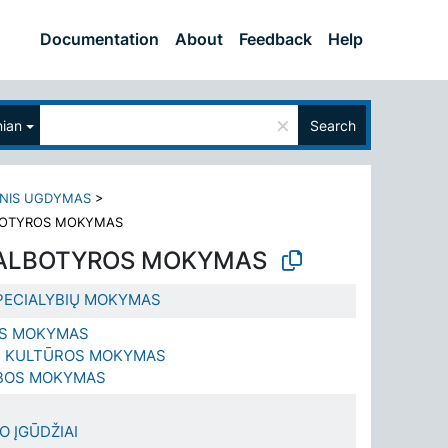
Documentation
About
Feedback
Help
×
nian
Search
INIS UGDYMAS
>
LBOTYROS MOKYMAS
KALBOTYROS MOKYMAS
PECIALYBIŲ MOKYMAS
OS MOKYMAS
IR KULTŪROS MOKYMAS
LBOS MOKYMAS
 ĮGŪDŽIAI