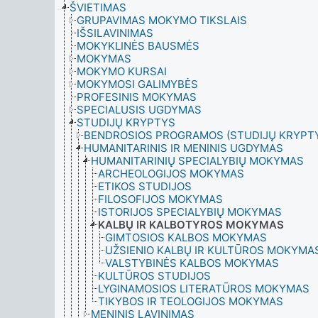
ŠVIETIMAS
GRUPAVIMAS MOKYMO TIKSLAIS
IŠSILAVINIMAS
MOKYKLINĖS BAUSMĖS
MOKYMAS
MOKYMO KURSAI
MOKYMOSI GALIMYBĖS
PROFESINIS MOKYMAS
SPECIALUSIS UGDYMAS
STUDIJŲ KRYPTYS
BENDROSIOS PROGRAMOS (STUDIJŲ KRYPT
HUMANITARINIS IR MENINIS UGDYMAS
HUMANITARINIŲ SPECIALYBIŲ MOKYMAS
ARCHEOLOGIJOS MOKYMAS
ETIKOS STUDIJOS
FILOSOFIJOS MOKYMAS
ISTORIJOS SPECIALYBIŲ MOKYMAS
KALBŲ IR KALBOTYROS MOKYMAS
GIMTOSIOS KALBOS MOKYMAS
UŽSIENIO KALBŲ IR KULTŪROS MOKYMA
VALSTYBINĖS KALBOS MOKYMAS
KULTŪROS STUDIJOS
LYGINAMOSIOS LITERATŪROS MOKYMAS
TIKYBOS IR TEOLOGIJOS MOKYMAS
MENINIS LAVINIMAS