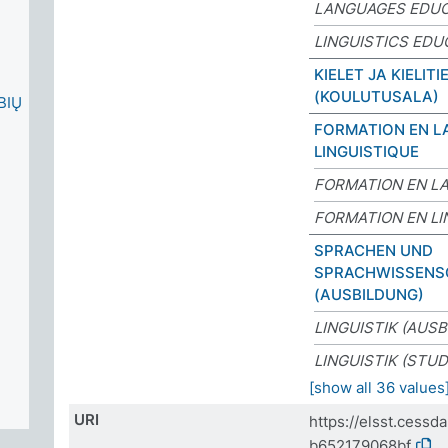
LANGUAGES EDU
LINGUISTICS EDU
KIELET JA KIELITI
(KOULUTUSALA)
BIŲ
FORMATION EN L
LINGUISTIQUE
FORMATION EN L
FORMATION EN LI
SPRACHEN UND
SPRACHWISSENS
(AUSBILDUNG)
LINGUISTIK (AUS
LINGUISTIK (STUD
[show all 36 values
URI
https://elsst.cess
b652179068bf