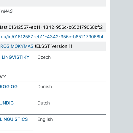
KYMAS
.elsst:01612557-eb11-4342-956c-b652179068bf:2
sda.eu/id/01612557-eb11-4342-956c-b652179068bf
TYROS MOKYMAS
(ELSST Version 1)
 LINGVISTIKY
Czech
IKY
PROG OG
Danish
KUNDIG
Dutch
LINGUISTICS
English