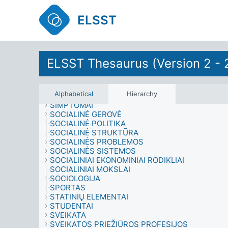
PSICHOLOGIJA
PSICHOLOGINIS POVEIKIS
ELSST
RELIGIJA
RINKĖJAI
SANTUOKA
SAVININKAI
ŠEIMOS
ELSST Thesaurus (Version 2 - 
ŠEIMOS APLINKA
ŠEIMOS NARIAI
ŠEIMYNINĖ PADĖTIS
Alphabetical
Hierarchy
SEKSUALINĖS IR LYTINĖS GRUPĖS
SIMPTOMAI
SOCIALINĖ GEROVĖ
SOCIALINĖ POLITIKA
SOCIALINĖ STRUKTŪRA
SOCIALINĖS PROBLEMOS
SOCIALINĖS SISTEMOS
SOCIALINIAI EKONOMINIAI RODIKLIAI
SOCIALINIAI MOKSLAI
SOCIOLOGIJA
SPORTAS
STATINIŲ ELEMENTAI
STUDENTAI
SVEIKATA
SVEIKATOS PRIEŽIŪROS PROFESIJOS