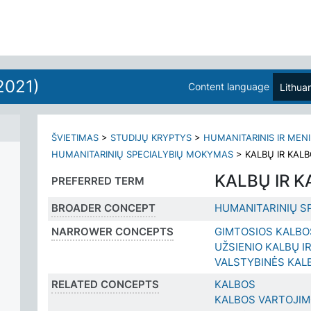
2021)
Content language
Lithua
ŠVIETIMAS
>
STUDIJŲ KRYPTYS
>
HUMANITARINIS IR MEN
HUMANITARINIŲ SPECIALYBIŲ MOKYMAS
>
KALBŲ IR KA
KALBŲ IR 
PREFERRED TERM
BROADER CONCEPT
HUMANITARINIŲ S
NARROWER CONCEPTS
GIMTOSIOS KALB
UŽSIENIO KALBŲ 
VALSTYBINĖS KA
RELATED CONCEPTS
KALBOS
KALBOS VARTOJIMO