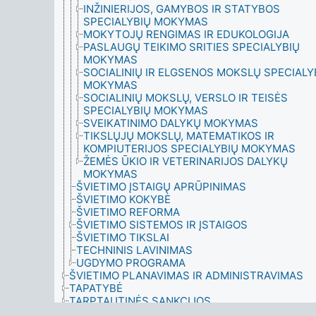
INŽINIERIJOS, GAMYBOS IR STATYBOS
SPECIALYBIŲ MOKYMAS
MOKYTOJŲ RENGIMAS IR EDUKOLOGIJA
PASLAUGŲ TEIKIMO SRITIES SPECIALYBIŲ
MOKYMAS
SOCIALINIŲ IR ELGSENOS MOKSLŲ SPECIALY
MOKYMAS
SOCIALINIŲ MOKSLŲ, VERSLO IR TEISĖS
SPECIALYBIŲ MOKYMAS
SVEIKATINIMO DALYKŲ MOKYMAS
TIKSLŲJŲ MOKSLŲ, MATEMATIKOS IR
KOMPIUTERIJOS SPECIALYBIŲ MOKYMAS
ŽEMĖS ŪKIO IR VETERINARIJOS DALYKŲ
MOKYMAS
ŠVIETIMO ĮSTAIGŲ APRŪPINIMAS
ŠVIETIMO KOKYBĖ
ŠVIETIMO REFORMA
ŠVIETIMO SISTEMOS IR ĮSTAIGOS
ŠVIETIMO TIKSLAI
TECHNINIS LAVINIMAS
UGDYMO PROGRAMA
ŠVIETIMO PLANAVIMAS IR ADMINISTRAVIMAS
TAPATYBĖ
TARPTAUTINĖS SANKCIJOS
TAUTYBĖ