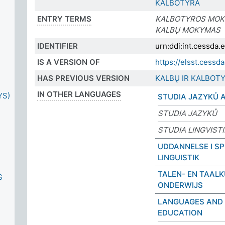
KALBOTYRA
ENTRY TERMS
KALBOTYROS MO
KALBŲ MOKYMAS
IDENTIFIER
urn:ddi:int.cessda
IS A VERSION OF
https://elsst.ces
HAS PREVIOUS VERSION
KALBŲ IR KALBO
IN OTHER LANGUAGES
YS)
STUDIA JAZYKŮ A
STUDIA JAZYKŮ
STUDIA LINGVIST
UDDANNELSE I S
LINGUISTIK
TALEN- EN TAAL
S
ONDERWIJS
LANGUAGES AND 
EDUCATION