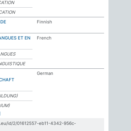
CATION
CATION
EDE
Finnish
ANGUES ET EN
French
ANGUES
NGUISTIQUE
German
CHAFT
BILDUNG)
IUM)
]
da.eu/id/2/01612557-eb11-4342-956c-