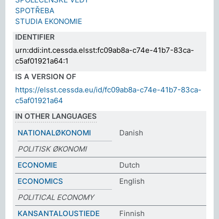
SPOTŘEBA
STUDIA EKONOMIE
IDENTIFIER
urn:ddi:int.cessda.elsst:fc09ab8a-c74e-41b7-83ca-
c5af01921a64:1
IS A VERSION OF
https://elsst.cessda.eu/id/fc09ab8a-c74e-41b7-83ca-
c5af01921a64
IN OTHER LANGUAGES
NATIONALØKONOMI
Danish
POLITISK ØKONOMI
ECONOMIE
Dutch
ECONOMICS
English
POLITICAL ECONOMY
KANSANTALOUSTIEDE
Finnish