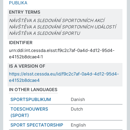
PUBLIKA
ENTRY TERMS
NÁVŠTĚVA A SLEDOVÁNÍ SPORTOVNÍCH AKCÍ
NÁVŠTĚVA A SLEDOVÁNÍ SPORTOVNÍCH UDÁLOSTÍ
NÁVŠTĚVA A SLEDOVÁNÍ SPORTU
IDENTIFIER
urn:ddi:int.cessda.elsst:f9c2c7af-0a4d-4d12-95d4-
e4152b8dcae4:1
IS A VERSION OF
https://elsst.cessda.eu/id/f9c2c7af-0a4d-4d12-95d4-
e4152b8dcae4
IN OTHER LANGUAGES
SPORTSPUBLIKUM
Danish
TOESCHOUWERS
Dutch
(SPORT)
SPORT SPECTATORSHIP
English