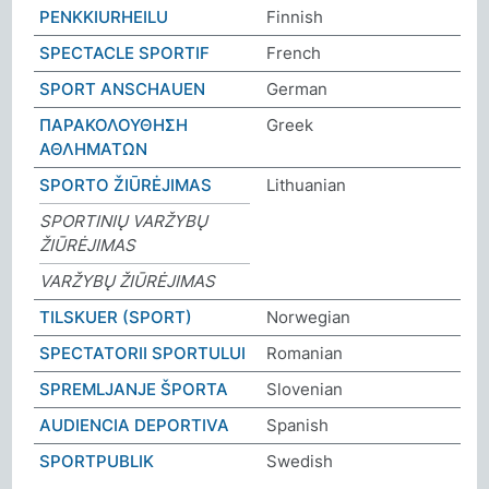
PENKKIURHEILU
Finnish
SPECTACLE SPORTIF
French
SPORT ANSCHAUEN
German
ΠΑΡΑΚΟΛΟΥΘΗΣΗ
Greek
ΑΘΛΗΜΑΤΩΝ
SPORTO ŽIŪRĖJIMAS
Lithuanian
SPORTINIŲ VARŽYBŲ
ŽIŪRĖJIMAS
VARŽYBŲ ŽIŪRĖJIMAS
TILSKUER (SPORT)
Norwegian
SPECTATORII SPORTULUI
Romanian
SPREMLJANJE ŠPORTA
Slovenian
AUDIENCIA DEPORTIVA
Spanish
SPORTPUBLIK
Swedish