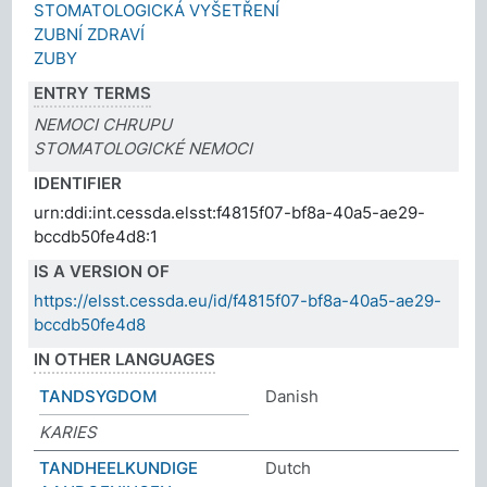
STOMATOLOGICKÁ VYŠETŘENÍ
ZUBNÍ ZDRAVÍ
ZUBY
ENTRY TERMS
NEMOCI CHRUPU
STOMATOLOGICKÉ NEMOCI
IDENTIFIER
urn:ddi:int.cessda.elsst:f4815f07-bf8a-40a5-ae29-
bccdb50fe4d8:1
IS A VERSION OF
https://elsst.cessda.eu/id/f4815f07-bf8a-40a5-ae29-
bccdb50fe4d8
IN OTHER LANGUAGES
TANDSYGDOM
Danish
KARIES
TANDHEELKUNDIGE
Dutch