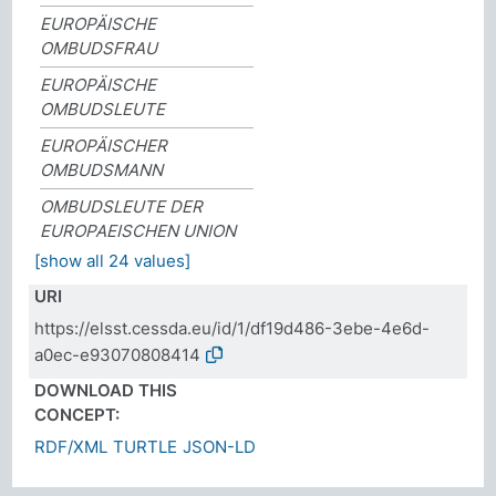
EUROPÄISCHE
OMBUDSFRAU
EUROPÄISCHE
OMBUDSLEUTE
EUROPÄISCHER
OMBUDSMANN
OMBUDSLEUTE DER
EUROPAEISCHEN UNION
[show all 24 values]
URI
https://elsst.cessda.eu/id/1/df19d486-3ebe-4e6d-
a0ec-e93070808414
DOWNLOAD THIS
CONCEPT:
RDF/XML
TURTLE
JSON-LD