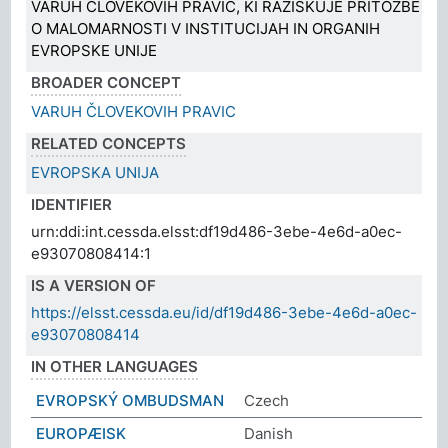
VARUH ČLOVEKOVIH PRAVIC, KI RAZISKUJE PRITOŽBE
O MALOMARNOSTI V INSTITUCIJAH IN ORGANIH
EVROPSKE UNIJE
BROADER CONCEPT
VARUH ČLOVEKOVIH PRAVIC
RELATED CONCEPTS
EVROPSKA UNIJA
IDENTIFIER
urn:ddi:int.cessda.elsst:df19d486-3ebe-4e6d-a0ec-
e93070808414:1
IS A VERSION OF
https://elsst.cessda.eu/id/df19d486-3ebe-4e6d-a0ec-
e93070808414
IN OTHER LANGUAGES
EVROPSKÝ OMBUDSMAN
Czech
EUROPÆISK
Danish