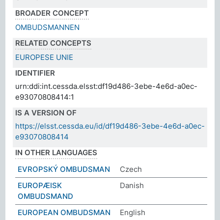
BROADER CONCEPT
OMBUDSMANNEN
RELATED CONCEPTS
EUROPESE UNIE
IDENTIFIER
urn:ddi:int.cessda.elsst:df19d486-3ebe-4e6d-a0ec-
e93070808414:1
IS A VERSION OF
https://elsst.cessda.eu/id/df19d486-3ebe-4e6d-a0ec-
e93070808414
IN OTHER LANGUAGES
EVROPSKÝ OMBUDSMAN
Czech
EUROPÆISK
Danish
OMBUDSMAND
EUROPEAN OMBUDSMAN
English