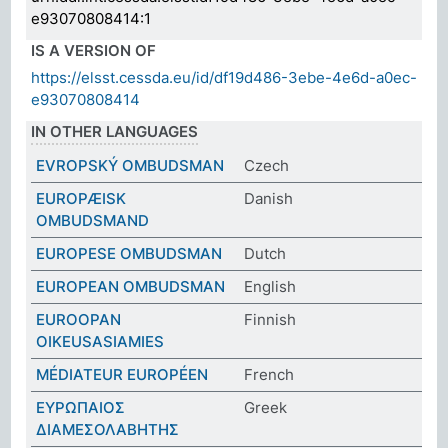
e93070808414:1
IS A VERSION OF
https://elsst.cessda.eu/id/df19d486-3ebe-4e6d-a0ec-
e93070808414
IN OTHER LANGUAGES
EVROPSKÝ OMBUDSMAN
Czech
EUROPÆISK
Danish
OMBUDSMAND
EUROPESE OMBUDSMAN
Dutch
EUROPEAN OMBUDSMAN
English
EUROOPAN
Finnish
OIKEUSASIAMIES
MÉDIATEUR EUROPÉEN
French
ΕΥΡΩΠΑΙΟΣ
Greek
ΔΙΑΜΕΣΟΛΑΒΗΤΗΣ