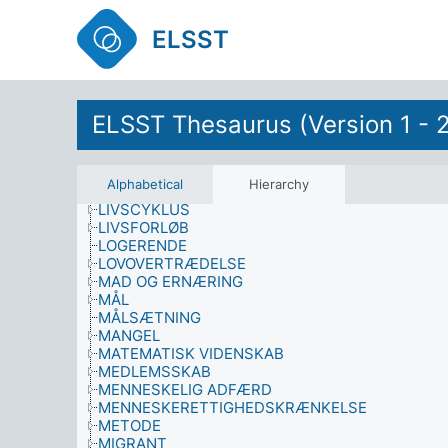
KULTURPLANLÆGNING OG –ADMINISTRATION
KUNST
ELSST
KVALIFIKATION
KVALITET
LÆRERKANDIDAT
LAST
ELSST Thesaurus (Version 1 - 
LATERALITET
LEDELSE
LINGVISTIK
LITTERÆRE FORMER OG GENRER
Alphabetical
Hierarchy
LIVSBEGIVENHED
LIVSCYKLUS
LIVSFORLØB
LOGERENDE
LOVOVERTRÆDELSE
MAD OG ERNÆRING
MÅL
MÅLSÆTNING
MANGEL
MATEMATISK VIDENSKAB
MEDLEMSSKAB
MENNESKELIG ADFÆRD
MENNESKERETTIGHEDSKRÆNKELSE
METODE
MIGRANT