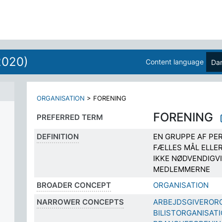
2020)
Content language
Da
ORGANISATION
>
FORENING
FORENING
PREFERRED TERM
DEFINITION
EN GRUPPE AF PE
FÆLLES MÅL ELLER
IKKE NØDVENDIGV
MEDLEMMERNE
BROADER CONCEPT
ORGANISATION
NARROWER CONCEPTS
ARBEJDSGIVEROR
BILISTORGANISAT