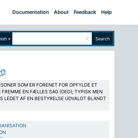
Documentation
About
Feedback
Help
×
nish
Search
RSONER SOM ER FORENET FOR OPFYLDE ET
 FREMME EN FÆLLES SAG (OED); TYPISK MEN
IS LEDET AF EN BESTYRELSE UDVALGT BLANDT
GANISATION
ION