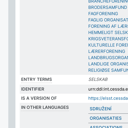
BRANCHEFORENIN
BRODERSAMFUND
FAGFORENING
FAGLIG ORGANISA
FORENING AF LÆR
HEMMELIGT SELS
KRIGSVETERANSF
KULTURELLE FORE
LÆRERFORENING
LANDBRUGSORGAN
LANDLIGE ORGANI
RELIGIØSE SAMFU
ENTRY TERMS
SELSKAB
IDENTIFIER
urn:ddi:int.cessda
IS A VERSION OF
https://elsst.ces
IN OTHER LANGUAGES
SDRUŽENÍ
ORGANISATIES
ASSOCIATIONS