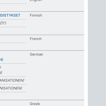
HDISTYKSET
Finnish
ÖT)
French
German
N)
N
)
ANISATIONEN)
NISATIONEN)
Greek