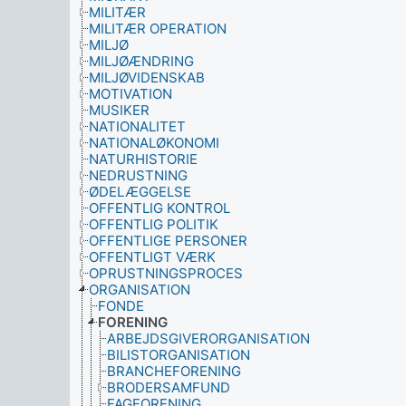
MILITÆR
MILITÆR OPERATION
MILJØ
MILJØÆNDRING
MILJØVIDENSKAB
MOTIVATION
MUSIKER
NATIONALITET
NATIONALØKONOMI
NATURHISTORIE
NEDRUSTNING
ØDELÆGGELSE
OFFENTLIG KONTROL
OFFENTLIG POLITIK
OFFENTLIGE PERSONER
OFFENTLIGT VÆRK
OPRUSTNINGSPROCES
ORGANISATION
FONDE
FORENING
ARBEJDSGIVERORGANISATION
BILISTORGANISATION
BRANCHEFORENING
BRODERSAMFUND
FAGFORENING