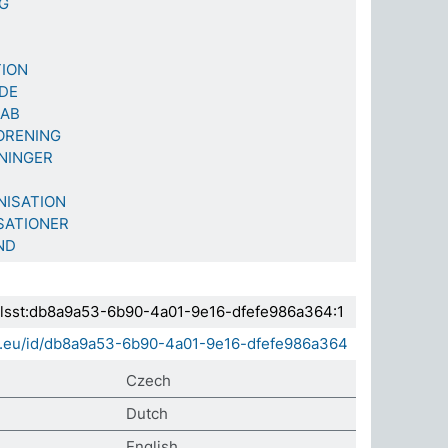
G
TION
DE
KAB
ORENING
NINGER
ISATION
SATIONER
ND
.elsst:db8a9a53-6b90-4a01-9e16-dfefe986a364:1
sda.eu/id/db8a9a53-6b90-4a01-9e16-dfefe986a364
Czech
Dutch
English