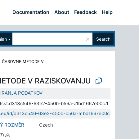
Documentation
About
Feedback
Help
×
nian
Search
>
ČASOVNE METODE V
ETODE V RAZISKOVANJU
IRANJA PODATKOV
a.elsst:d313c546-63e2-450b-b56a-a1bd1667e00c:1
sda.eu/id/d313c546-63e2-450b-b56a-a1bd1667e00c
VÝ ROZMĚR
Czech
TIVA