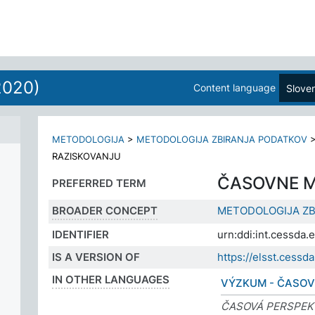
2020)
Content language
Slove
METODOLOGIJA
>
METODOLOGIJA ZBIRANJA PODATKOV
RAZISKOVANJU
ČASOVNE M
PREFERRED TERM
BROADER CONCEPT
METODOLOGIJA ZB
IDENTIFIER
urn:ddi:int.cessd
IS A VERSION OF
https://elsst.ces
IN OTHER LANGUAGES
VÝZKUM - ČASO
ČASOVÁ PERSPEK