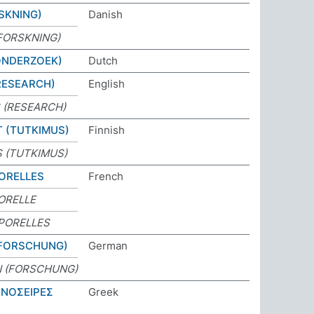
SKNING)
Danish
FORSKNING)
ONDERZOEK)
Dutch
RESEARCH)
English
 (RESEARCH)
 (TUTKIMUS)
Finnish
 (TUTKIMUS)
ORELLES
French
ORELLE
PORELLES
(FORSCHUNG)
German
N (FORSCHUNG)
ΝΟΣΕΙΡΕΣ
Greek