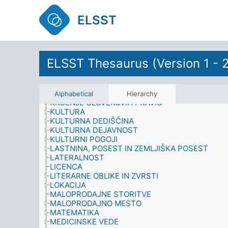
JEZIK
JEZIKOSLOVJE
ELSST
KAKOVOST
KARIERA
KAZENSKA EVIDENCA
KEMIKALIJE
KOMUNIKACIJSKI PROCES
ELSST Thesaurus (Version 1 - 
KONFLIKT
KONSTRUKCIJSKI ELEMENT
KORUPCIJA
KRIMINAL
Alphabetical
Hierarchy
KRŠENJE ČLOVEKOVIH PRAVIC
KULTURA
KULTURNA DEDIŠČINA
KULTURNA DEJAVNOST
KULTURNI POGOJI
LASTNINA, POSEST IN ZEMLJIŠKA POSEST
LATERALNOST
LICENCA
LITERARNE OBLIKE IN ZVRSTI
LOKACIJA
MALOPRODAJNE STORITVE
MALOPRODAJNO MESTO
MATEMATIKA
MEDICINSKE VEDE