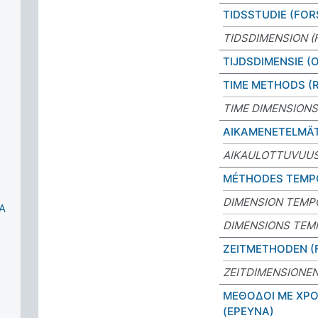
TIDSSTUDIE (FOR
TIDSDIMENSION (
TIJDSDIMENSIE (
TIME METHODS (
TIME DIMENSIONS
AIKAMENETELMÄT
AIKAULOTTUVUUS
MÉTHODES TEMP
DIMENSION TEMP
A
DIMENSIONS TEM
ZEITMETHODEN 
ZEITDIMENSIONE
ΜΕΘΟΔΟΙ ΜΕ ΧΡΟ
(ΕΡΕΥΝΑ)