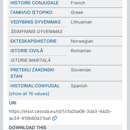
HISTOIRE CONJUGALE
French
ΓΑΜΗΛΙΟ ΙΣΤΟΡΙΚΟ
Greek
VEDYBINIS GYVENIMAS
Lithuanian
ŠEIMYNINIS GYVENIMAS
EKTESKAPSHISTORIE
Norwegian
ISTORIE CIVILĂ
Romanian
ISTORIE MARITALĂ
PRETEKLI ZAKONSKI
Slovenian
STAN
HISTORIAL CONYUGAL
Spanish
[show all 16 values]
URI
https://elsst.cessda.eu/id/1/cfa2ba08-3da3-4a2b-
ac34-919b60d31ba1
DOWNLOAD THIS