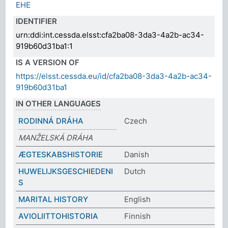
EHE
IDENTIFIER
urn:ddi:int.cessda.elsst:cfa2ba08-3da3-4a2b-ac34-
919b60d31ba1:1
IS A VERSION OF
https://elsst.cessda.eu/id/cfa2ba08-3da3-4a2b-ac34-
919b60d31ba1
IN OTHER LANGUAGES
RODINNÁ DRÁHA
Czech
MANŽELSKÁ DRÁHA
ÆGTESKABSHISTORIE
Danish
HUWELIJKSGESCHIEDENI
Dutch
S
MARITAL HISTORY
English
AVIOLIITTOHISTORIA
Finnish