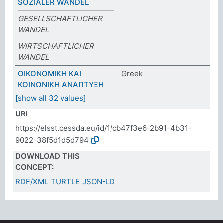
SOZIALER WANDEL
GESELLSCHAFTLICHER
WANDEL
WIRTSCHAFTLICHER
WANDEL
ΟΙΚΟΝΟΜΙΚΗ ΚΑΙ
Greek
ΚΟΙΝΩΝΙΚΗ ΑΝΑΠΤΥΞΗ
[show all 32 values]
URI
https://elsst.cessda.eu/id/1/cb47f3e6-2b91-4b31-
9022-38f5d1d5d794
DOWNLOAD THIS
CONCEPT:
RDF/XML
TURTLE
JSON-LD