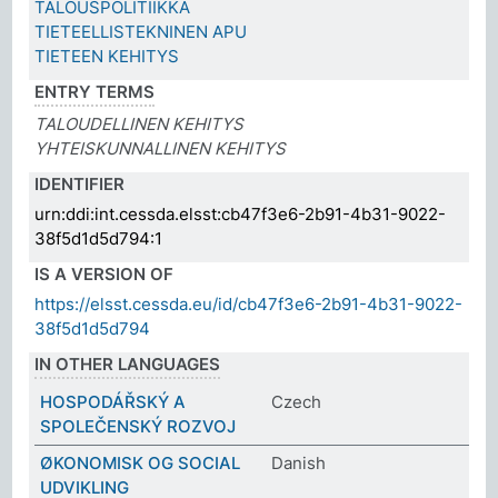
TALOUSPOLITIIKKA
TIETEELLISTEKNINEN APU
TIETEEN KEHITYS
ENTRY TERMS
TALOUDELLINEN KEHITYS
YHTEISKUNNALLINEN KEHITYS
IDENTIFIER
urn:ddi:int.cessda.elsst:cb47f3e6-2b91-4b31-9022-
38f5d1d5d794:1
IS A VERSION OF
https://elsst.cessda.eu/id/cb47f3e6-2b91-4b31-9022-
38f5d1d5d794
IN OTHER LANGUAGES
HOSPODÁŘSKÝ A
Czech
SPOLEČENSKÝ ROZVOJ
ØKONOMISK OG SOCIAL
Danish
UDVIKLING