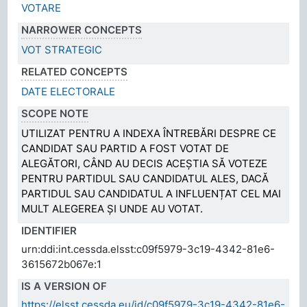
VOTARE
NARROWER CONCEPTS
VOT STRATEGIC
RELATED CONCEPTS
DATE ELECTORALE
SCOPE NOTE
UTILIZAT PENTRU A INDEXA ÎNTREBĂRI DESPRE CE
CANDIDAT SAU PARTID A FOST VOTAT DE
ALEGĂTORI, CÂND AU DECIS ACEȘTIA SĂ VOTEZE
PENTRU PARTIDUL SAU CANDIDATUL ALES, DACĂ
PARTIDUL SAU CANDIDATUL A INFLUENȚAT CEL MAI
MULT ALEGEREA ȘI UNDE AU VOTAT.
IDENTIFIER
urn:ddi:int.cessda.elsst:c09f5979-3c19-4342-81e6-
3615672b067e:1
IS A VERSION OF
https://elsst.cessda.eu/id/c09f5979-3c19-4342-81e6-