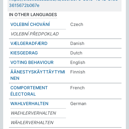
3615672b067e
IN OTHER LANGUAGES
VOLEBNÍ CHOVÁNÍ
Czech
VOLEBNÍ PŘEDPOKLAD
VÆLGERADFÆRD
Danish
KIESGEDRAG
Dutch
VOTING BEHAVIOUR
English
ÄÄNESTYSKÄYTTÄYTYMI
Finnish
NEN
COMPORTEMENT
French
ÉLECTORAL
WAHLVERHALTEN
German
WAEHLERVERHALTEN
WÄHLERVERHALTEN