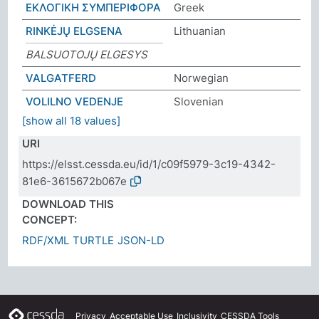
ΕΚΛΟΓΙΚΗ ΣΥΜΠΕΡΙΦΟΡΑ
Greek
RINKĖJŲ ELGSENA
Lithuanian
BALSUOTOJŲ ELGESYS
VALGATFERD
Norwegian
VOLILNO VEDENJE
Slovenian
[show all 18 values]
URI
https://elsst.cessda.eu/id/1/c09f5979-3c19-4342-
81e6-3615672b067e
DOWNLOAD THIS
CONCEPT:
RDF/XML
TURTLE
JSON-LD
Privacy
Acceptable Use
Inclusivity
CESSDA Tools