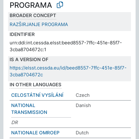
PROGRAMA
BROADER CONCEPT
RAZŠIRJANJE PROGRAMA
IDENTIFIER
urn:ddi:int.cessda.elsst:beed8557-7ffc-451e-85f7-
3cba8704672c:1
IS A VERSION OF
https://elsst.cessda.eu/id/beed8557-7ffc-451e-85f7-
3cba8704672c
IN OTHER LANGUAGES
CELOSTÁTNÍ VYSÍLÁNÍ
Czech
NATIONAL
Danish
TRANSMISSION
DR
NATIONALE OMROEP
Dutch